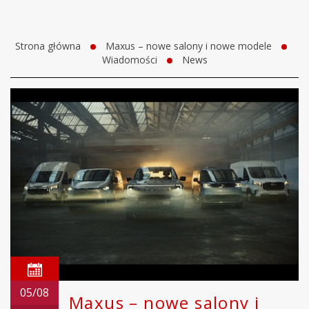
Strona główna
Maxus – nowe salony i nowe modele
Wiadomości
News
05/08
Maxus – nowe salony i