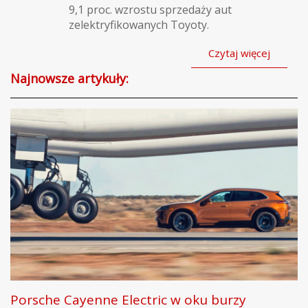
9,1 proc. wzrostu sprzedaży aut
zelektryfikowanych Toyoty.
Czytaj więcej
Najnowsze artykuły:
Porsche Cayenne Electric w oku burzy