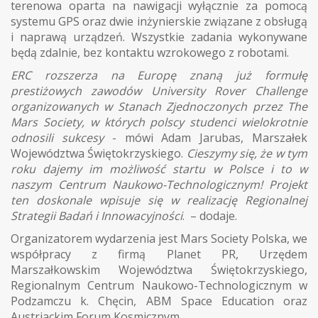
terenowa oparta na nawigacji wyłącznie za pomocą
systemu GPS oraz dwie inżynierskie związane z obsługą
i naprawą urządzeń. Wszystkie zadania wykonywane
będą zdalnie, bez kontaktu wzrokowego z robotami.
ERC rozszerza na Europę znaną już formułę
prestiżowych zawodów University Rover Challenge
organizowanych w Stanach Zjednoczonych przez The
Mars Society, w których polscy studenci wielokrotnie
odnosili sukcesy
- mówi Adam Jarubas, Marszałek
Województwa Świętokrzyskiego.
Cieszymy się, że w tym
roku dajemy im możliwość startu w Polsce i to w
naszym Centrum Naukowo-Technologicznym! Projekt
ten doskonale wpisuje się w realizację Regionalnej
Strategii Badań i Innowacyjności
. – dodaje.
Organizatorem wydarzenia jest Mars Society Polska, we
współpracy z firmą Planet PR, Urzędem
Marszałkowskim Województwa Świętokrzyskiego,
Regionalnym Centrum Naukowo-Technologicznym w
Podzamczu k. Chęcin, ABM Space Education oraz
Austriackim Forum Kosmicznym.