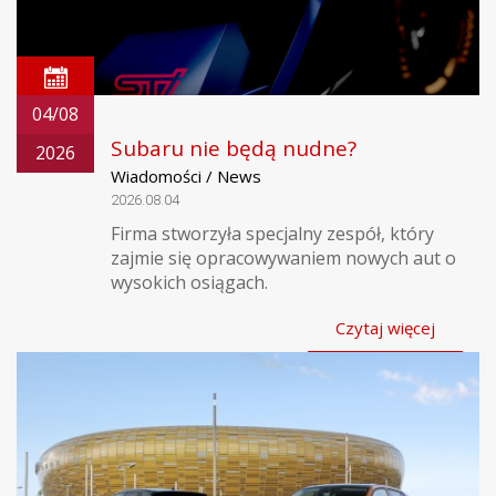
04/08
Subaru nie będą nudne?
2026
Wiadomości / News
2026.08.04
Firma stworzyła specjalny zespół, który
zajmie się opracowywaniem nowych aut o
wysokich osiągach.
Czytaj więcej