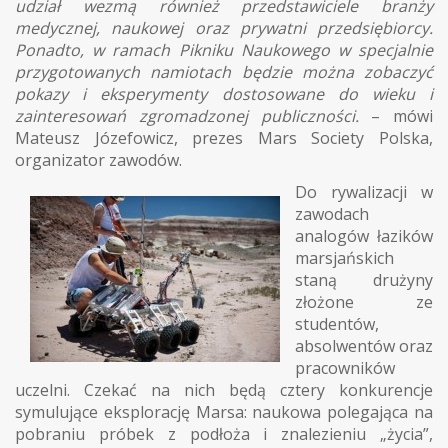
udział wezmą również przedstawiciele branży
medycznej, naukowej oraz prywatni przedsiębiorcy.
Ponadto, w ramach Pikniku Naukowego w specjalnie
przygotowanych namiotach będzie można zobaczyć
pokazy i eksperymenty dostosowane do wieku i
zainteresowań zgromadzonej publiczności.
– mówi
Mateusz Józefowicz, prezes Mars Society Polska,
organizator zawodów.
Do rywalizacji w
zawodach
analogów łazików
marsjańskich
staną drużyny
złożone ze
studentów,
absolwentów oraz
pracowników
uczelni. Czekać na nich będą cztery konkurencje
symulujące eksplorację Marsa: naukowa polegająca na
pobraniu próbek z podłoża i znalezieniu „życia”,