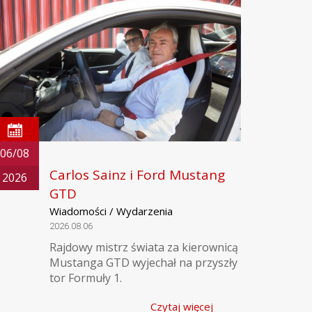
06/08
Carlos Sainz i Ford Mustang
2026
GTD
Wiadomości / Wydarzenia
2026.08.06
Rajdowy mistrz świata za kierownicą
Mustanga GTD wyjechał na przyszły
tor Formuły 1.
Czytaj więcej