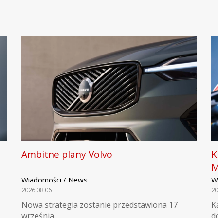
Ambitne plany Volvo
K
M
Wiadomości / News
W
2026.08.06
20
.
Nowa strategia zostanie przedstawiona 17
K
września.
d