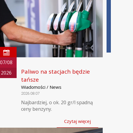
07/08
Paliwo na stacjach będzie
2026
tańsze
Wiadomości / News
2026.08.07
Najbardziej, o ok. 20 gr/l spadną
ceny benzyny.
Czytaj więcej