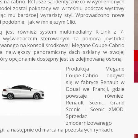
as na cabrio. Retusze są identyczne co w wymienionych
odel został pokazany we wrześniu podczas wystawy
jąc mu bardzoej wyrazisty styl. Wprowadzono nowe
i podobnie, jak w mniejszym Clio.
ą jest również system multimedialny R-Link z 7-
 wyświetlaczem sterowanym za pomocą joysticka
wanego na konsoli środkowej. Megane Coupe-Cabrio
a największy panoramiczny dach szklany w swojej
który opcjonalnie dostępny jest ze zdejmowaną osłoną.
Produkcja Megane
Coupe-Cabrio odbywa
się w fabryce Renault w
Douai we Francji, gdzie
powstaje również
Renault Scenic, Grand
Scenic i Scenic XMOD.
Sprzedaż
zmodernizowanego
ii, a następnie od marca na pozostałych rynkach.