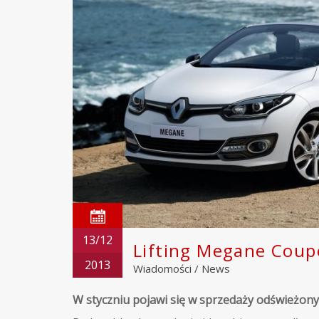
13/12
Lifting Megane Coup
2013
Wiadomości
/
News
W styczniu pojawi się w sprzedaży odświeżony