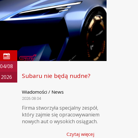
04/08
Subaru nie będą nudne?
2026
Wiadomości / News
2026.08.04
Firma stworzyła specjalny zespół,
który zajmie się opracowywaniem
nowych aut o wysokich osiągach.
Czytaj więcej