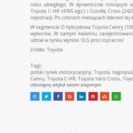
roku ubiegłego. W dynamicznie rosnącym s
Toyotę C-HR (4765 egz.) i Corollę Cross (242
rejestracji. Po czterech miesiącach liderem tej
W segmencie D hybrydowa Toyota Camry (1082 
wyborów. W samym kwietniu zarejestrowano 
udział w rynku wynosi 10,5 proc./oprac.ns/
źródło: Toyota
Tagi:
polski rynek motoryzacyjny
,
Toyota
,
najpopula
Camry
,
Toyota C-HR
,
Toyota Yaris Cross
,
Toyo
Udostępnij artykuł swoim znajomym: