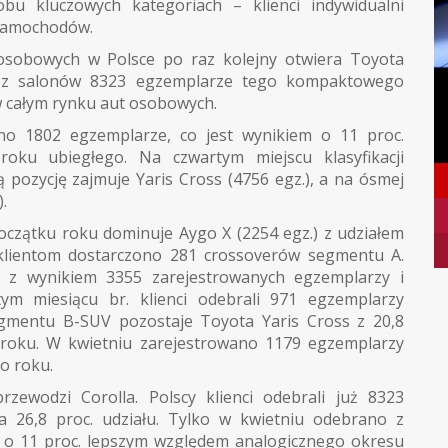
bu kluczowych kategoriach – klienci indywidualni
7 samochodów.
 osobowych w Polsce po raz kolejny otwiera Toyota
li z salonów 8323 egzemplarze tego kompaktowego
 w całym rynku aut osobowych.
o 1802 egzemplarze, co jest wynikiem o 11 proc.
oku ubiegłego. Na czwartym miejscu klasyfikacji
ą pozycję zajmuje Yaris Cross (4756 egz.), a na ósmej
.
czątku roku dominuje Aygo X (2254 egz.) z udziałem
klientom dostarczono 281 crossoverów segmentu A.
s z wynikiem 3355 zarejestrowanych egzemplarzy i
m miesiącu br. klienci odebrali 971 egzemplarzy
gmentu B-SUV pozostaje Toyota Yaris Cross z 20,8
o roku. W kwietniu zarejestrowano 1179 egzemplarzy
o roku.
ewodzi Corolla. Polscy klienci odebrali już 8323
 26,8 proc. udziału. Tylko w kwietniu odebrano z
m o 11 proc. lepszym względem analogicznego okresu