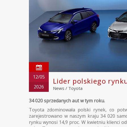
12/05
Lider polskiego ryn
2026
News
/
Toyota
34 020 sprzedanych aut w tym roku.
Toyota zdominowała polski rynek, co potw
zarejestrowano w naszym kraju 34 020 samo
rynku wynosi 14,9 proc. W kwietniu klienci o