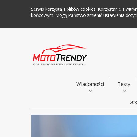
Serwis korzysta z plików cookies. Korzystanie z wi
końcowym. Mogą Państwo zmienić ustawienia dotyczą
Wiadomości
Testy
Str