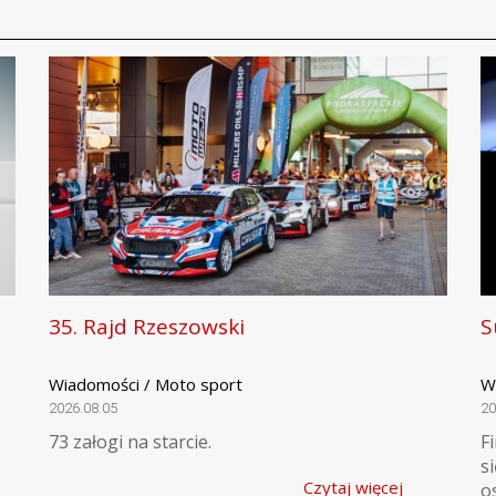
35. Rajd Rzeszowski
S
Wiadomości / Moto sport
W
2026.08.05
20
73 załogi na starcie.
F
s
Czytaj więcej
o