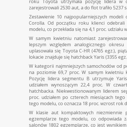
roku Toyota utrzymała pozycję lidera w o
zarejestrowali 2530 aut, a do flot trafiło 523
Zestawienie 10 najpopularniejszych modeli
Corolla. Od początku roku klienci odebra
modelu, co przekłada się na 4,1 proc. udziału
W samym kwietniu natomiast zarejestrowan
lepszym względem analogicznego okresu r
uplasowała się Toyota C-HR (4765 egz.), piąt
lokacie znajduje się hatchback Yaris (3355 egz.)
W kategorii najmniejszych samochodów od po
na poziomie 69,7 proc. W samym kwietniu 
Pozycję lidera segmentu B utrzymuje Yari
udziałem wynoszącym 22,4 proc. W czwarty
hatchbacka. Niekwestionowanym liderem se
proc. udziałem po czterech miesiącach teg
tego modelu, co oznacza 18 proc. wzrost rok d
W klasie aut kompaktowych niezmiennie prz
egzemplarze tego modelu, co odpowiada za
salonów 1802 egzemplarze, co jest wynikie