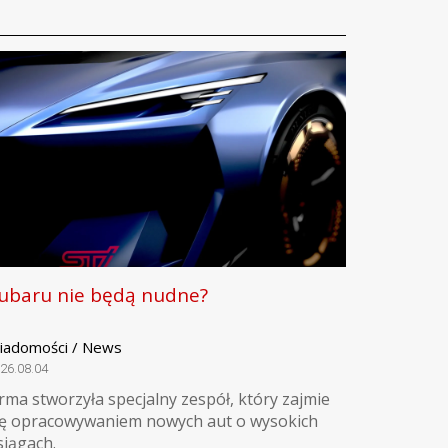
ubaru nie będą nudne?
iadomości / News
26.08.04
irma stworzyła specjalny zespół, który zajmie
ię opracowywaniem nowych aut o wysokich
siągach.