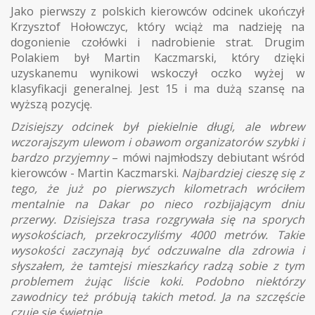
Jako pierwszy z polskich kierowców odcinek ukończył
Krzysztof Hołowczyc, który wciąż ma nadzieję na
dogonienie czołówki i nadrobienie strat. Drugim
Polakiem był Martin Kaczmarski, który dzięki
uzyskanemu wynikowi wskoczył oczko wyżej w
klasyfikacji generalnej. Jest 15 i ma dużą szansę na
wyższą pozycję.
Dzisiejszy odcinek był piekielnie długi, ale wbrew
wczorajszym ulewom i obawom organizatorów szybki i
bardzo przyjemny
– mówi najmłodszy debiutant wśród
kierowców - Martin Kaczmarski.
Najbardziej cieszę się z
tego, że już po pierwszych kilometrach wróciłem
mentalnie na Dakar po nieco rozbijającym dniu
przerwy. Dzisiejsza trasa rozgrywała się na sporych
wysokościach, przekroczyliśmy 4000 metrów. Takie
wysokości zaczynają być odczuwalne dla zdrowia i
słyszałem, że tamtejsi mieszkańcy radzą sobie z tym
problemem żując liście koki. Podobno niektórzy
zawodnicy też próbują takich metod. Ja na szczęście
czuję się świetnie.