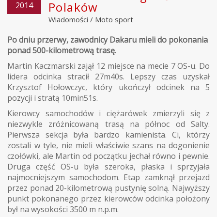
Polaków
2014
Wiadomości
/
Moto sport
Po dniu przerwy, zawodnicy Dakaru mieli do pokonania
ponad 500-kilometrową trasę.
Martin Kaczmarski zajął 12 miejsce na mecie 7 OS-u. Do
lidera odcinka stracił 27m40s. Lepszy czas uzyskał
Krzysztof Hołowczyc, który ukończył odcinek na 5
pozycji i stratą 10min51s.
Kierowcy samochodów i ciężarówek zmierzyli się z
niezwykle zróżnicowaną trasą na północ od Salty.
Pierwsza sekcja była bardzo kamienista. Ci, którzy
zostali w tyle, nie mieli właściwie szans na dogonienie
czołówki, ale Martin od początku jechał równo i pewnie.
Druga część OS-u była szeroka, płaska i sprzyjała
najmocniejszym samochodom. Etap zamknął przejazd
przez ponad 20-kilometrową pustynię solną. Najwyższy
punkt pokonanego przez kierowców odcinka położony
był na wysokości 3500 m n.p.m.