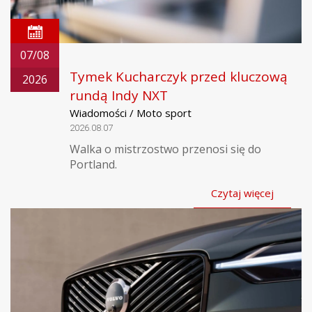
07/08
Tymek Kucharczyk przed kluczową
2026
rundą Indy NXT
Wiadomości / Moto sport
2026.08.07
Walka o mistrzostwo przenosi się do
Portland.
Czytaj więcej