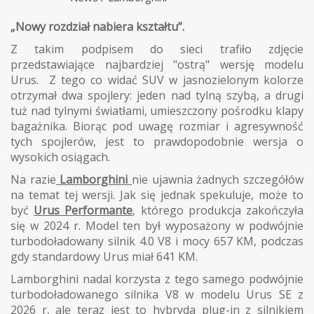
„Nowy rozdział nabiera kształtu”.
Z takim podpisem do sieci trafiło zdjęcie
przedstawiające najbardziej "ostrą" wersję modelu
Urus. Z tego co widać SUV w jasnozielonym kolorze
otrzymał dwa spojlery: jeden nad tylną szybą, a drugi
tuż nad tylnymi światłami, umieszczony pośrodku klapy
bagażnika. Biorąc pod uwagę rozmiar i agresywność
tych spojlerów, jest to prawdopodobnie wersja o
wysokich osiągach.
Na razie
Lamborghini
nie ujawnia żadnych szczegółów
na temat tej wersji. Jak się jednak spekuluje, może to
być
Urus Performante
, którego produkcja zakończyła
się w 2024 r. Model ten był wyposażony w podwójnie
turbodoładowany silnik 4.0 V8 i mocy 657 KM, podczas
gdy standardowy Urus miał 641 KM.
Lamborghini nadal korzysta z tego samego podwójnie
turbodoładowanego silnika V8 w modelu Urus SE z
2026 r, ale teraz jest to hybryda plug-in z silnikiem