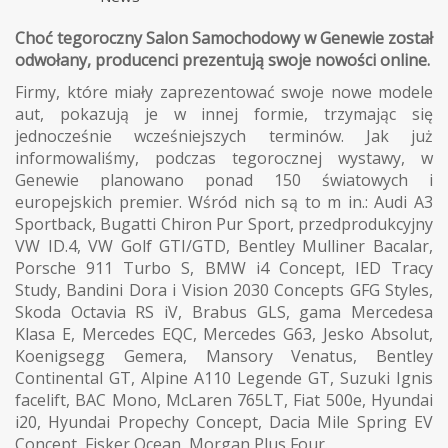
Choć tegoroczny Salon Samochodowy w Genewie został
odwołany, producenci prezentują swoje nowości online.
Firmy, które miały zaprezentować swoje nowe modele
aut, pokazują je w innej formie, trzymając się
jednocześnie wcześniejszych terminów. Jak już
informowaliśmy, podczas tegorocznej wystawy, w
Genewie planowano ponad 150 światowych i
europejskich premier. Wśród nich są to m in.: Audi A3
Sportback, Bugatti Chiron Pur Sport, przedprodukcyjny
VW ID.4, VW Golf GTI/GTD, Bentley Mulliner Bacalar,
Porsche 911 Turbo S, BMW i4 Concept, IED Tracy
Study, Bandini Dora i Vision 2030 Concepts GFG Styles,
Skoda Octavia RS iV, Brabus GLS, gama Mercedesa
Klasa E, Mercedes EQC, Mercedes G63, Jesko Absolut,
Koenigsegg Gemera, Mansory Venatus, Bentley
Continental GT, Alpine A110 Legende GT, Suzuki Ignis
facelift, BAC Mono, McLaren 765LT, Fiat 500e, Hyundai
i20, Hyundai Propechy Concept, Dacia Mile Spring EV
Concept, Fisker Ocean, Morgan Plus Four.