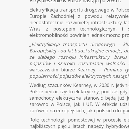
Przyspieszenie w Polsce nastąpi po 2030 r.
Elektryfikacja transportu drogowego w Polsce 
Europie Zachodniej z powodu relatywn
niedostatecznie rozwiniętej infrastruktury ł
Wraz z postępem technologicznym i s
elektromobilności powinien jednak mocno przy
„Elektryfikacja transportu drogowego - kl
Europejskiej - od lat budzi skrajne emocje, 
ze słabego rozwoju infrastruktury, braku 
pojazdów i szeroko rozumianej wolności 
warszawskim biurze Kearney. -
Pomimo tyc
popularności pojazdów elektrycznych nastąpi 
Według szacunków Kearney, w 2030 r. jedyn
Polsce będzie czysto elektryczny, podczas gdy 
samochody elektryczne stanowić będą już 
zarówno w Polsce, jak i UE. W efekcie u
zarówno na europejskich, jak i polskich drogac
Rolę technologii pomostowej w procesie el
najbliższych pięciu latach napędy hybrydowe