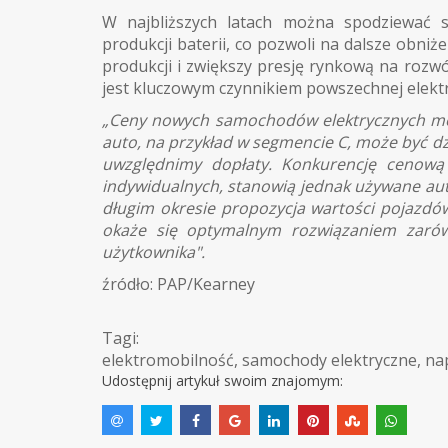
W najbliższych latach można spodziewać s
produkcji baterii, co pozwoli na dalsze obni
produkcji i zwiększy presję rynkową na rozwój
jest kluczowym czynnikiem powszechnej elektry
„Ceny nowych samochodów elektrycznych moc
auto, na przykład w segmencie C, może być dz
uwzględnimy dopłaty. Konkurencję cenową 
indywidualnych, stanowią jednak używane a
długim okresie propozycja wartości pojazdó
okaże się optymalnym rozwiązaniem zarów
użytkownika".
źródło: PAP/Kearney
Tagi:
elektromobilność
,
samochody elektryczne
,
na
Udostępnij artykuł swoim znajomym: