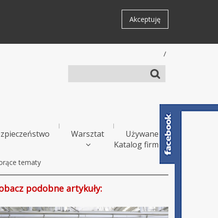
Akceptuję
/
zpieczeństwo
Warsztat
Używane
Katalog firm
orące tematy
obacz podobne artykuły: