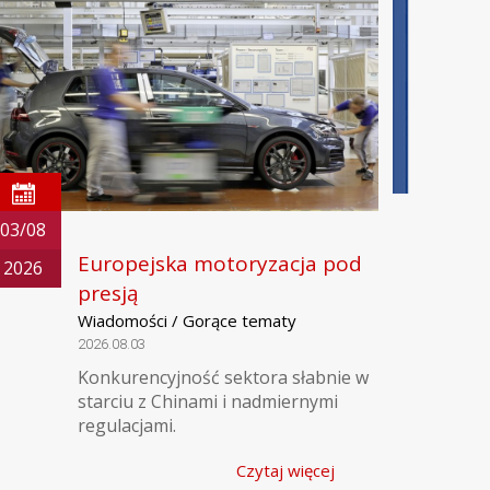
03/08
Europejska motoryzacja pod
2026
presją
Wiadomości / Gorące tematy
2026.08.03
Konkurencyjność sektora słabnie w
starciu z Chinami i nadmiernymi
regulacjami.
Czytaj więcej