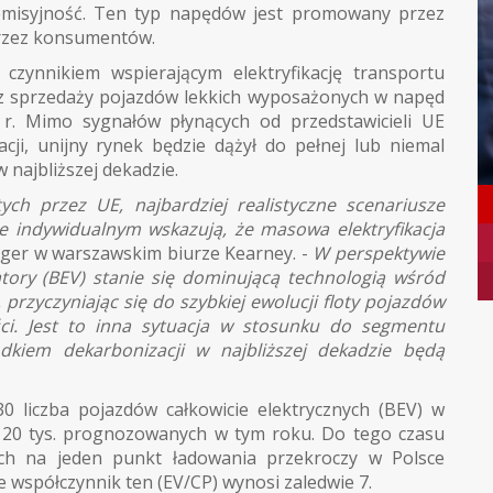
 emisyjność. Ten typ napędów jest promowany przez
przez konsumentów.
czynnikiem wspierającym elektryfikację transportu
z sprzedaży pojazdów lekkich wyposażonych w napęd
r. Mimo sygnałów płynących od przedstawicieli UE
cji, unijny rynek będzie dążył do pełnej lub niemal
w najbliższej dekadzie.
tych przez UE, najbardziej realistyczne scenariusze
e indywidualnym wskazują, że masowa elektryfikacja
ger w warszawskim biurze Kearney. -
W perspektywie
tory (BEV) stanie się dominującą technologią wśród
przyczyniając się do szybkiej ewolucji floty pojazdów
ci. Jest to inna sytuacja w stosunku do segmentu
dkiem dekarbonizacji w najbliższej dekadzie będą
0 liczba pojazdów całkowicie elektrycznych (BEV) w
120 tys. prognozowanych w tym roku. Do tego czasu
ych na jeden punkt ładowania przekroczy w Polsce
współczynnik ten (EV/CP) wynosi zaledwie 7.