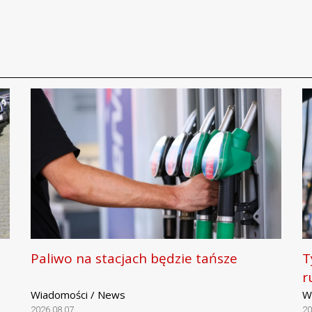
Paliwo na stacjach będzie tańsze
T
r
Wiadomości / News
W
2026.08.07
20