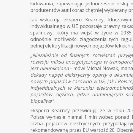
ładowania, zapewniając jednocześnie niską
producentów aut i coraz chętniej wybierany 
Jak wskazują eksperci Kearney, kluczowym 
indywidualnego w UE pozostaje prawny zaka
spalinowy, który ma wejść w życie w 2035 
odnośnie możliwości złagodzenia tych regula
pełnej elektryfikacji nowych pojazdów lekkich 
„Niezależnie od finalnych rozwiązań przyję
rozwoju miksu energetycznego w transporci
jest nieunikniona
- mówi Michał Nowak, mana
dekady napęd elektryczny oparty o akumula
nowych pojazdów zarówno w UE, jak i Polsce, 
indywidualnych w kierunku elektromobilnoś
pojazdów ciężkich, gdzie dominującym śro
biopaliwa".
Eksperci Kearney przewidują, że w roku 203
Polsce wyniesie niemal 1 mln wobec ponad 
liczba pojazdów elektrycznych przypadając
rekomendowaną przez EU wartość 20. Obecnie 