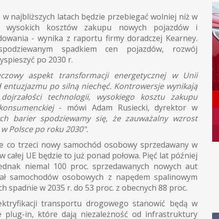
w najbliższych latach będzie przebiegać wolniej niż w
ie wysokich kosztów zakupu nowych pojazdów i
adowania - wynika z raportu firmy doradczej Kearney.
podziewanym spadkiem cen pojazdów, rozwój
spieszyć po 2030 r.
uczowy aspekt transformacji energetycznej w Unii
od entuzjazmu po silną niechęć. Kontrowersje wynikają
dojrzałości technologii, wysokiego kosztu zakupu
konsumenckiej
- mówi Adam Rusiecki, dyrektor w
h barier spodziewamy się, że zauważalny wzrost
w Polsce po roku 2030".
ie co trzeci nowy samochód osobowy sprzedawany w
w całej UE będzie to już ponad połowa. Pięć lat później
jednak niemal 100 proc. sprzedawanych nowych aut
dział samochodów osobowych z napędem spalinowym
h spadnie w 2035 r. do 53 proc. z obecnych 88 proc.
ektryfikacji transportu drogowego stanowić będą w
 plug-in, które dają niezależność od infrastruktury