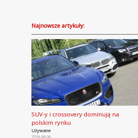
Najnowsze artykuły:
SUV-y i crossovery dominują na
polskim rynku
Używane
2026.08.08