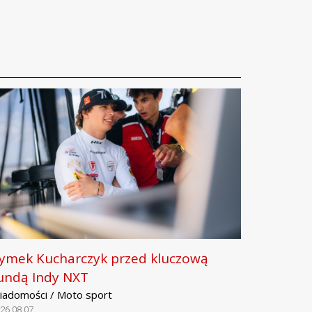
ymek Kucharczyk przed kluczową
undą Indy NXT
iadomości / Moto sport
26.08.07