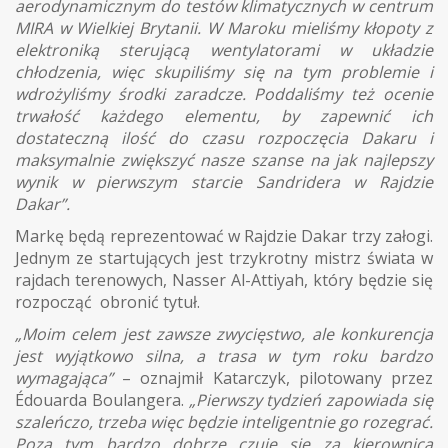
aerodynamicznym do testów klimatycznych w centrum
MIRA w Wielkiej Brytanii. W Maroku mieliśmy kłopoty z
elektroniką sterującą wentylatorami w układzie
chłodzenia, więc skupiliśmy się na tym problemie i
wdrożyliśmy środki zaradcze. Poddaliśmy też ocenie
trwałość każdego elementu, by zapewnić ich
dostateczną ilość do czasu rozpoczęcia Dakaru i
maksymalnie zwiększyć nasze szanse na jak najlepszy
wynik w pierwszym starcie Sandridera w Rajdzie
Dakar”.
Markę będą reprezentować w Rajdzie Dakar trzy załogi.
Jednym ze startujących jest trzykrotny mistrz świata w
rajdach terenowych, Nasser Al-Attiyah, który będzie się
rozpocząć obronić tytuł.
„Moim celem jest zawsze zwycięstwo, ale konkurencja
jest wyjątkowo silna, a trasa w tym roku bardzo
wymagająca”
– oznajmił Katarczyk, pilotowany przez
Édouarda Boulangera.
„Pierwszy tydzień zapowiada się
szaleńczo, trzeba więc będzie inteligentnie go rozegrać.
Poza tym bardzo dobrze czuję się za kierownicą