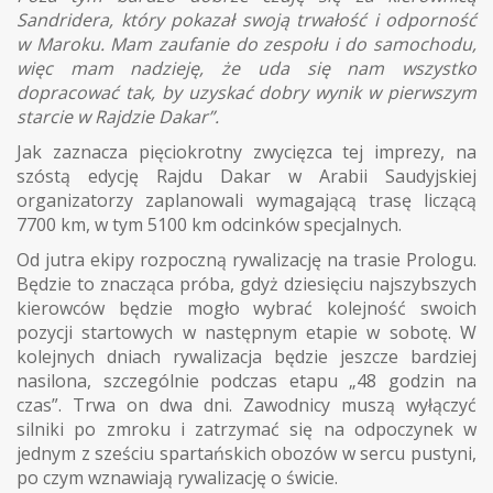
Sandridera, który pokazał swoją trwałość i odporność
w Maroku. Mam zaufanie do zespołu i do samochodu,
więc mam nadzieję, że uda się nam wszystko
dopracować tak, by uzyskać dobry wynik w pierwszym
starcie w Rajdzie Dakar”.
Jak zaznacza pięciokrotny zwycięzca tej imprezy, na
szóstą edycję Rajdu Dakar w Arabii Saudyjskiej
organizatorzy zaplanowali wymagającą trasę liczącą
7700 km, w tym 5100 km odcinków specjalnych.
Od jutra ekipy rozpoczną rywalizację na trasie Prologu.
Będzie to znacząca próba, gdyż dziesięciu najszybszych
kierowców będzie mogło wybrać kolejność swoich
pozycji startowych w następnym etapie w sobotę. W
kolejnych dniach rywalizacja będzie jeszcze bardziej
nasilona, szczególnie podczas etapu „48 godzin na
czas”. Trwa on dwa dni. Zawodnicy muszą wyłączyć
silniki po zmroku i zatrzymać się na odpoczynek w
jednym z sześciu spartańskich obozów w sercu pustyni,
po czym wznawiają rywalizację o świcie.