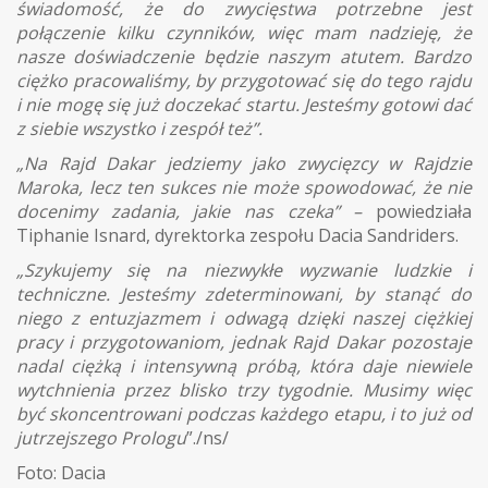
świadomość, że do zwycięstwa potrzebne jest
połączenie kilku czynników, więc mam nadzieję, że
nasze doświadczenie będzie naszym atutem. Bardzo
ciężko pracowaliśmy, by przygotować się do tego rajdu
i nie mogę się już doczekać startu. Jesteśmy gotowi dać
z siebie wszystko i zespół też”.
„Na Rajd Dakar jedziemy jako zwycięzcy w Rajdzie
Maroka, lecz ten sukces nie może spowodować, że nie
docenimy zadania, jakie nas czeka” –
powiedziała
Tiphanie Isnard, dyrektorka zespołu Dacia Sandriders.
„Szykujemy się na niezwykłe wyzwanie ludzkie i
techniczne. Jesteśmy zdeterminowani, by stanąć do
niego z entuzjazmem i odwagą dzięki naszej ciężkiej
pracy i przygotowaniom, jednak Rajd Dakar pozostaje
nadal ciężką i intensywną próbą, która daje niewiele
wytchnienia przez blisko trzy tygodnie. Musimy więc
być skoncentrowani podczas każdego etapu, i to już od
jutrzejszego Prologu
”./ns/
Foto: Dacia