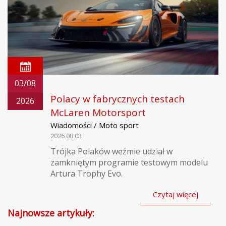
03/08
Polacy w fabrycznych testach
2026
McLaren Motorsport
Wiadomości / Moto sport
2026.08.03
Trójka Polaków weźmie udział w
zamkniętym programie testowym modelu
Artura Trophy Evo.
Czytaj więcej
Najnowsze artykuły: