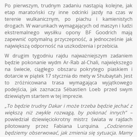
Po pierwszym, trudnym zadaniu nastąpią kolejne, jak
etap maratoński czy inne odcinki jazdy na czas w
terenie wulkanicznym, po piachu i kamienistych
drogach. W warunkach wymagających od maszyn i ludzi
ekstremalnego wysiłku opony BF Goodrich mają
zapewnić optymalną przyczepność, a jednocześnie jak
największą odporność na uszkodzenia i przebicia.
W drugim tygodniu rajdu najważniejszym zadaniem
będzie pokonanie wydm Ar-Rab al-Chali, największego
na świecie, ciągłego obszaru pokrytego piaskiem i
dotarcie w piątek 17 stycznia do mety w Shubaytah. Jest
to zróżnicowana trasa wymagająca wyjątkowego
podejścia, jak zaznacza Sébastien Loeb przed swym
dziewiątym startem w tej imprezie.
„To będzie trudny Dakar i może trzeba będzie jechać z
większą niż zwykle rozwagą, by pokonać innych” –
powiedział dziewięciokrotny mistrz świata w rajdach
pilotowany przez Fabiana Lurquina.
„Codziennie
będziemy obserwować, jak zmienia się sytuacja. Mamy