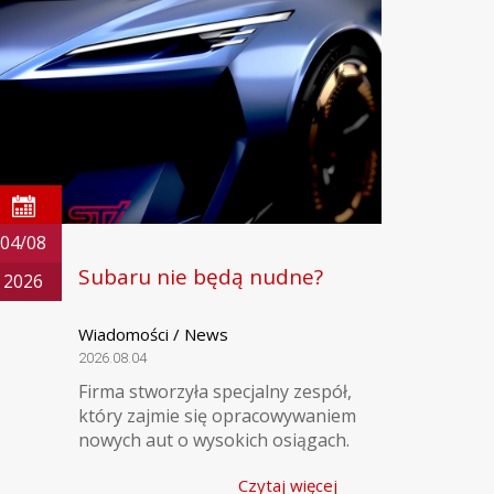
04/08
Subaru nie będą nudne?
2026
Wiadomości / News
2026.08.04
Firma stworzyła specjalny zespół,
który zajmie się opracowywaniem
nowych aut o wysokich osiągach.
Czytaj więcej