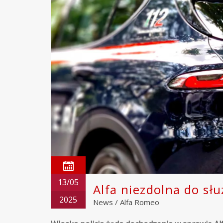
13/05
Alfa niezdolna do sł
2025
News
/
Alfa Romeo