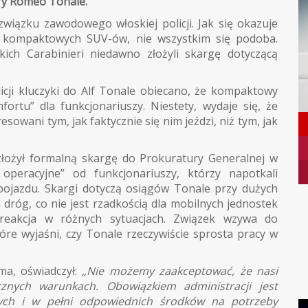
lfy Romeo Tonale.
związku zawodowego włoskiej policji. Jak się okazuje
y kompaktowych SUV-ów, nie wszystkim się podoba.
ich Carabinieri niedawno złożyli skargę dotyczącą
licji kluczyki do Alf Tonale obiecano, że kompaktowy
rtu” dla funkcjonariuszy. Niestety, wydaje się, że
esowani tym, jak faktycznie się nim jeździ, niż tym, jak
ożył formalną skargę do Prokuratury Generalnej w
operacyjne” od funkcjonariuszy, którzy napotkali
pojazdu. Skargi dotyczą osiągów Tonale przy dużych
dróg, co nie jest rzadkością dla mobilnych jednostek
 reakcja w różnych sytuacjach. Związek wzywa do
óre wyjaśni, czy Tonale rzeczywiście sprosta pracy w
ma, oświadczył:
„Nie możemy zaakceptować, że nasi
cznych warunkach. Obowiązkiem administracji jest
ych i w pełni odpowiednich środków na potrzeby