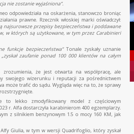
ja nie zostanie wyjaśniona”.
meo odpowiedziała na oskarżenia, stanowczo broniąc
ziałania prawne. Rzecznik włoskiej marki oświadczył:
ają najsurowsze przepisy bezpieczeństwa i poddawane
jów, w których są użytkowane, w tym przez Carabinieri
e funkcje bezpieczeństwa”
Tonale zyskały uznanie
V
„zyskał zaufanie ponad 100 000 klientów na całym
zrozumienia, że jest otwarta na współpracę, ale
y swojego wizerunku i reputacji za pośrednictwem
a może trafić do sądu. Wygląda więc na to, że sprawy
rozstrzygnięte.
ale to lekko zmodyfikowany model z częściowym
23 r. Alfa dostarczyła karabinierom 400 egzemplarzy.
ym z silnikiem benzynowym 1.5 o mocy 160 KM, jak
lfy Giulia, w tym w wersji Quadrifoglio, który zyskał