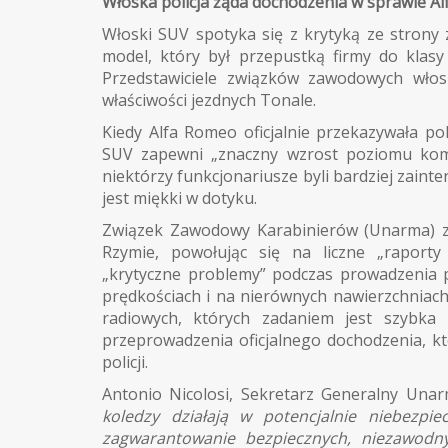
Włoska policja żąda dochodzenia w sprawie A
Włoski SUV spotyka się z krytyką ze strony 
model, który był przepustką firmy do klas
Przedstawiciele związków zawodowych włosk
właściwości jezdnych Tonale.
Kiedy Alfa Romeo oficjalnie przekazywała po
SUV zapewni „znaczny wzrost poziomu komfo
niektórzy funkcjonariusze byli bardziej zainter
jest miękki w dotyku.
Związek Zawodowy Karabinierów (Unarma) zł
Rzymie, powołując się na liczne „raporty 
„krytyczne problemy” podczas prowadzenia 
prędkościach i na nierównych nawierzchniach 
radiowych, których zadaniem jest szybka
przeprowadzenia oficjalnego dochodzenia, kt
policji.
Antonio Nicolosi, Sekretarz Generalny Unar
koledzy działają w potencjalnie niebezpie
zagwarantowanie bezpiecznych, niezawodn