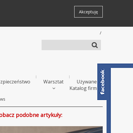
Akceptuję
/
zpieczeństwo
Warsztat
Używane
Katalog firm
ws
obacz podobne artykuły: