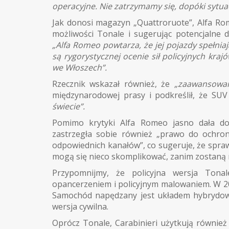
operacyjne. Nie zatrzymamy się, dopóki sytuac
Jak donosi magazyn „Quattroruote”, Alfa Ro
możliwości Tonale i sugerując potencjalne d
„Alfa Romeo powtarza, że jej pojazdy spełni
są rygorystycznej ocenie sił policyjnych kra
we Włoszech”.
Rzecznik wskazał również, że
„zaawansowan
międzynarodowej prasy i podkreślił, że SU
świecie”.
Pomimo krytyki Alfa Romeo jasno dała do 
zastrzegła sobie również „prawo do ochron
odpowiednich kanałów”, co sugeruje, że spraw
mogą się nieco skomplikować, zanim zostaną 
Przypomnijmy, że policyjna wersja Ton
opancerzeniem i policyjnym malowaniem. W 20
Samochód napędzany jest układem hybrydow
wersja cywilna.
Oprócz Tonale, Carabinieri użytkują również A