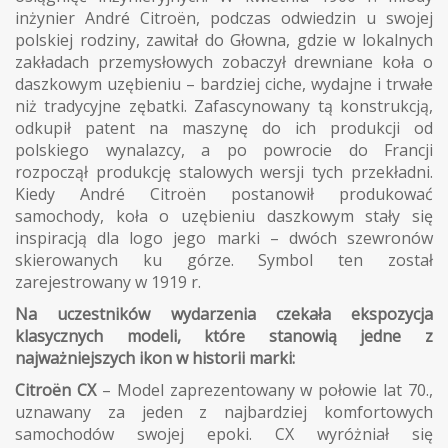
inżynier André Citroën, podczas odwiedzin u swojej
polskiej rodziny, zawitał do Głowna, gdzie w lokalnych
zakładach przemysłowych zobaczył drewniane koła o
daszkowym uzębieniu – bardziej ciche, wydajne i trwałe
niż tradycyjne zębatki. Zafascynowany tą konstrukcją,
odkupił patent na maszynę do ich produkcji od
polskiego wynalazcy, a po powrocie do Francji
rozpoczął produkcję stalowych wersji tych przekładni.
Kiedy André Citroën postanowił produkować
samochody, koła o uzębieniu daszkowym stały się
inspiracją dla logo jego marki – dwóch szewronów
skierowanych ku górze. Symbol ten został
zarejestrowany w 1919 r.
Na uczestników wydarzenia czekała ekspozycja
klasycznych modeli, które stanowią jedne z
najważniejszych ikon w historii marki:
Citroën CX
– Model zaprezentowany w połowie lat 70.,
uznawany za jeden z najbardziej komfortowych
samochodów swojej epoki. CX wyróżniał się