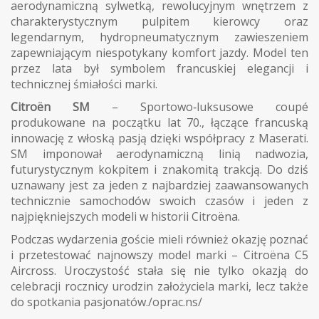
aerodynamiczną sylwetką, rewolucyjnym wnętrzem z
charakterystycznym pulpitem kierowcy oraz
legendarnym, hydropneumatycznym zawieszeniem
zapewniającym niespotykany komfort jazdy. Model ten
przez lata był symbolem francuskiej elegancji i
technicznej śmiałości marki.
Citroën SM
– Sportowo‑luksusowe coupé
produkowane na początku lat 70., łączące francuską
innowację z włoską pasją dzięki współpracy z Maserati.
SM imponował aerodynamiczną linią nadwozia,
futurystycznym kokpitem i znakomitą trakcją. Do dziś
uznawany jest za jeden z najbardziej zaawansowanych
technicznie samochodów swoich czasów i jeden z
najpiękniejszych modeli w historii Citroëna.
Podczas wydarzenia goście mieli również okazję poznać
i przetestować najnowszy model marki – Citroëna C5
Aircross. Uroczystość stała się nie tylko okazją do
celebracji rocznicy urodzin założyciela marki, lecz także
do spotkania pasjonatów./oprac.ns/