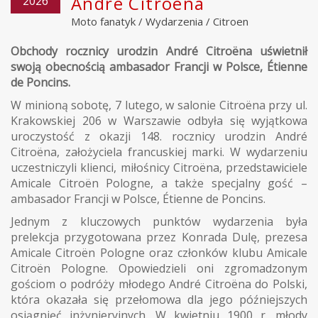
André Citroëna
2026
Moto fanatyk
/
Wydarzenia
/
Citroen
Obchody rocznicy urodzin André Citroëna uświetnił
swoją obecnością ambasador Francji w Polsce, Étienne
de Poncins.
W minioną sobotę, 7 lutego, w salonie Citroëna przy ul.
Krakowskiej 206 w Warszawie odbyła się wyjątkowa
uroczystość z okazji 148. rocznicy urodzin André
Citroëna, założyciela francuskiej marki. W wydarzeniu
uczestniczyli klienci, miłośnicy Citroëna, przedstawiciele
Amicale Citroën Pologne, a także specjalny gość –
ambasador Francji w Polsce, Étienne de Poncins.
Jednym z kluczowych punktów wydarzenia była
prelekcja przygotowana przez Konrada Dulę, prezesa
Amicale Citroën Pologne oraz członków klubu Amicale
Citroën Pologne. Opowiedzieli oni zgromadzonym
gościom o podróży młodego André Citroëna do Polski,
która okazała się przełomowa dla jego późniejszych
osiągnięć inżynieryjnych. W kwietniu 1900 r. młody