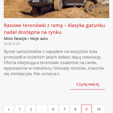
Rasowe terenówki z ramą – klasyka gatunku
nadal dostępna na rynku
Moto fanatyk / Moje auto
2018.10.29
Rynek samochodów z napędem na wszystkie koła
przeszedł w ostatnich latach daleko idącą rewolucję.
Oferta obejmująca terenówki osadzone na ramie,
wyposażone w reduktory i blokady mostów, znacznie
się zmniejszyła. Nie oznacza t...
Czytaj więcej
«
1
2
...
6
7
8
9
10