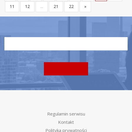
11
12
...
21
22
»
Regulamin serwisu
Kontakt
Polityka prywatności