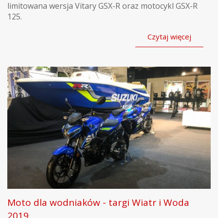
limitowana wersja Vitary GSX-R oraz motocykl GSX-R
125.
Czytaj więcej
Moto dla wodniaków - targi Wiatr i Woda
2019