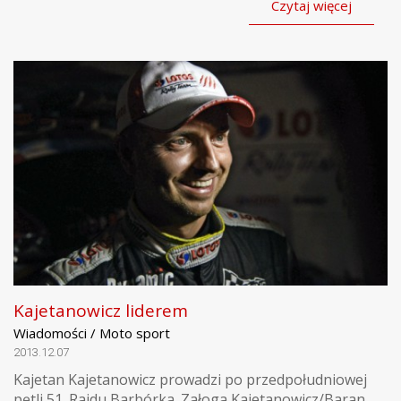
Czytaj więcej
Kajetanowicz liderem
Wiadomości / Moto sport
2013.12.07
Kajetan Kajetanowicz prowadzi po przedpołudniowej
pętli 51. Rajdu Barbórka. Załoga Kajetanowicz/Baran