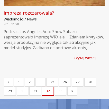
Impreza rozczarowała?
Wiadomości / News
2013.11.20
Podczas Los Angeles Auto Show Subaru
zaprezentowało Imprezę WRX ale … Zdaniem krytyków,
wersja produkcyjna nie wygląda tak atrakcyjnie jak
model studyjny. Zadbano o sportowe akcenty,...
Czytaj więcej
«
1
2
...
25
26
27
28
29
30
31
32
33
»