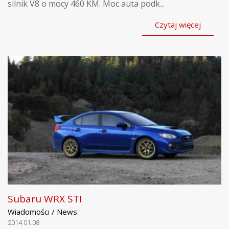
silnik V8 o mocy 460 KM. Moc auta podk...
Czytaj więcej
Subaru WRX STI
Wiadomości / News
2014.01.08