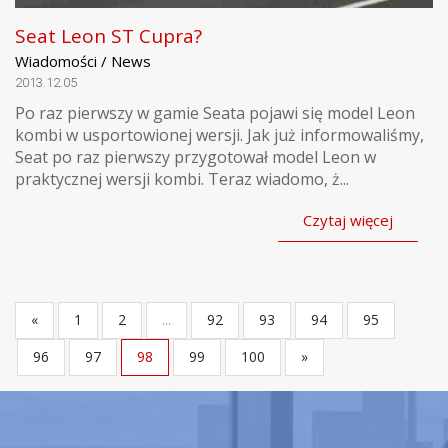
Seat Leon ST Cupra?
Wiadomości / News
2013.12.05
Po raz pierwszy w gamie Seata pojawi się model Leon
kombi w usportowionej wersji. Jak już informowaliśmy,
Seat po raz pierwszy przygotował model Leon w
praktycznej wersji kombi. Teraz wiadomo, ż...
Czytaj więcej
«
1
2
...
92
93
94
95
96
97
98
99
100
»