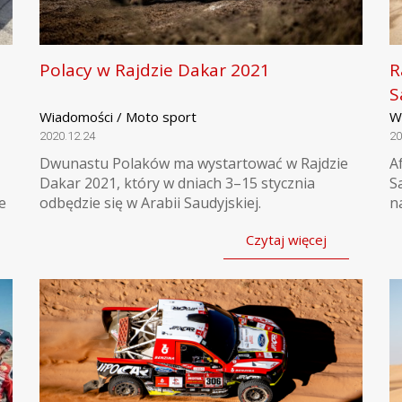
Polacy w Rajdzie Dakar 2021
R
S
Wiadomości / Moto sport
W
2020.12.24
20
Dwunastu Polaków ma wystartować w Rajdzie
A
Dakar 2021, który w dniach 3–15 stycznia
S
e
odbędzie się w Arabii Saudyjskiej.
n
Czytaj więcej