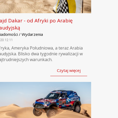
ajd Dakar - od Afryki po Arabię
audyjską
iadomości / Wydarzenia
20.12.11
fryka, Ameryka Południowa, a teraz Arabia
audyjska. Blisko dwa tygodnie rywalizacji w
ajtrudniejszych warunkach.
Czytaj więcej