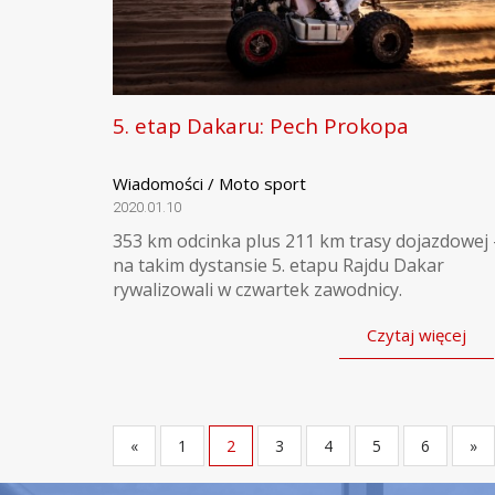
5. etap Dakaru: Pech Prokopa
Wiadomości / Moto sport
2020.01.10
353 km odcinka plus 211 km trasy dojazdowej 
na takim dystansie 5. etapu Rajdu Dakar
rywalizowali w czwartek zawodnicy.
Czytaj więcej
«
1
2
3
4
5
6
»