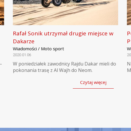
Rafał Sonik utrzymał drugie miejsce w
P
Dakarze
P
Wiadomości / Moto sport
W
2020.01.06
20
–
W poniedziałek zawodnicy Rajdu Dakar mieli do
N
pokonania trasę z Al Wajh do Neom.
M
Czytaj więcej