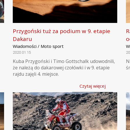
Przygoński tuż za podium w 9. etapie
R
Dakaru
o
Wiadomości / Moto sport
W
2020.01.15
20
Kuba Przygoński i Timo Gottschalk udowodnili,
N
że należą do dakarowej czołówki i w 9. etapie
ś
rajdu zajęli 4. miejsce.
Czytaj więcej