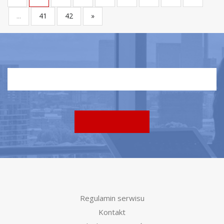
...
41
42
»
Regulamin serwisu
Kontakt