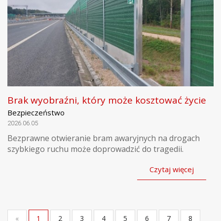
Brak wyobraźni, który może kosztować życie
Bezpieczeństwo
2026.06.05
Bezprawne otwieranie bram awaryjnych na drogach
szybkiego ruchu może doprowadzić do tragedii.
Czytaj więcej
«
1
2
3
4
5
6
7
8