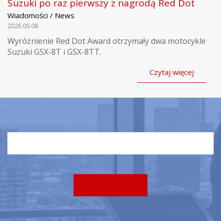
Suzuki po raz pierwszy z nagrodą Red Dot
Wiadomości / News
2026.05.08
Wyróżnienie Red Dot Award otrzymały dwa motocykle
Suzuki GSX-8T i GSX-8TT.
Czytaj więcej