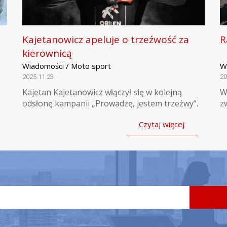
Kajetanowicz apeluje o trzeźwość za
R
kierownicą
Wiadomości / Moto sport
W
2025.11.23
20
Kajetan Kajetanowicz włączył się w kolejną
W
odsłonę kampanii „Prowadzę, jestem trzeźwy”.
z
Czytaj więcej