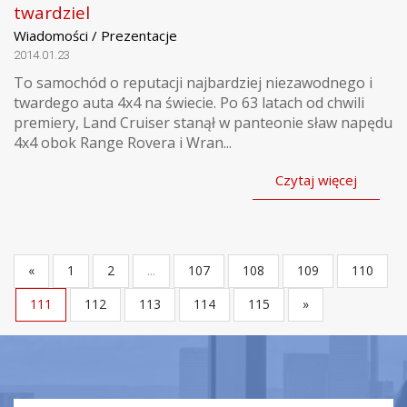
twardziel
Wiadomości / Prezentacje
2014.01.23
To samochód o reputacji najbardziej niezawodnego i
twardego auta 4x4 na świecie. Po 63 latach od chwili
premiery, Land Cruiser stanął w panteonie sław napędu
4x4 obok Range Rovera i Wran...
Czytaj więcej
«
1
2
...
107
108
109
110
111
112
113
114
115
»