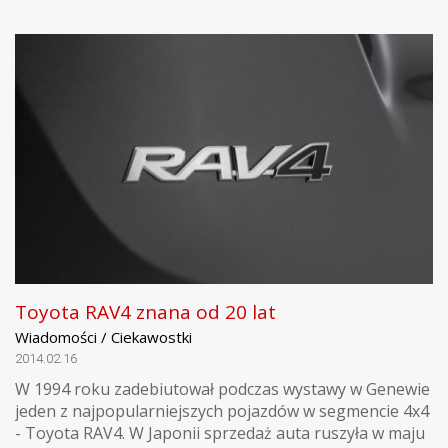
Toyota RAV4 znana od 20 lat
Wiadomości / Ciekawostki
2014.02.16
W 1994 roku zadebiutował podczas wystawy w Genewie
jeden z najpopularniejszych pojazdów w segmencie 4x4
- Toyota RAV4. W Japonii sprzedaż auta ruszyła w maju