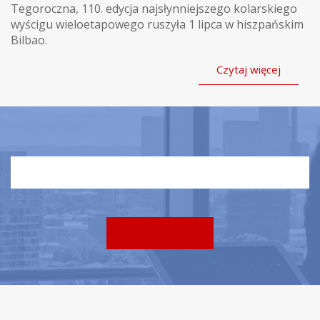
Tegoroczna, 110. edycja najsłynniejszego kolarskiego
wyścigu wieloetapowego ruszyła 1 lipca w hiszpańskim
Bilbao.
Czytaj więcej