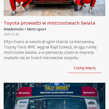
Toyota prowadzi w mistrzostwach świata
Wiadomości / Moto sport
2020.02.20
Elfyn Evans w swoim drugim starcie za kierownicą
Toyoty Yaris WRC wygrał Rajd Szwecji, drugą rundę
mistrzostw świata, a w pierwszej czwórce imprezy
znalazło się aż trzech kierowców zespołu.
Czytaj więcej