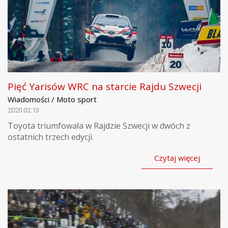
Pięć Yarisów WRC na starcie Rajdu Szwecji
Wiadomości / Moto sport
2020.02.13
Toyota triumfowała w Rajdzie Szwecji w dwóch z
ostatnich trzech edycji.
Czytaj więcej