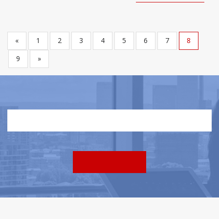
«
1
2
3
4
5
6
7
8
9
»