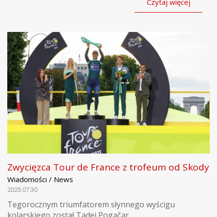
Czytaj więcej
Zwycięzca Tour de France z trofeum od Skody
Wiadomości / News
2025.07.30
Tegorocznym triumfatorem słynnego wyścigu
kolarskiego został Tadej Pogačar.