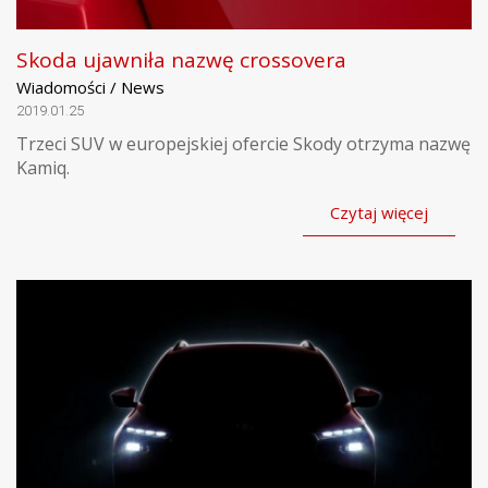
Skoda ujawniła nazwę crossovera
Wiadomości / News
2019.01.25
Trzeci SUV w europejskiej ofercie Skody otrzyma nazwę
Kamiq.
Czytaj więcej