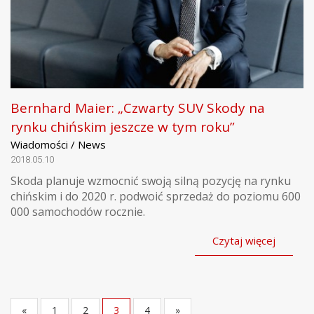
Bernhard Maier: „Czwarty SUV Skody na
rynku chińskim jeszcze w tym roku”
Wiadomości / News
2018.05.10
Skoda planuje wzmocnić swoją silną pozycję na rynku
chińskim i do 2020 r. podwoić sprzedaż do poziomu 600
000 samochodów rocznie.
Czytaj więcej
«
1
2
3
4
»