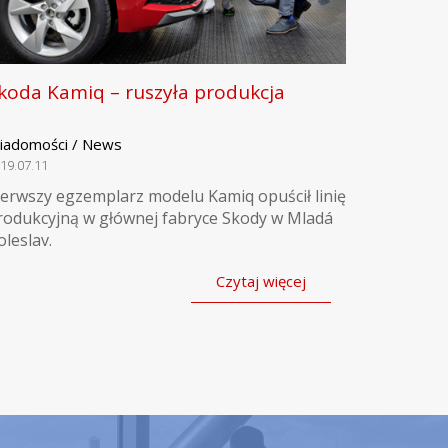
koda Kamiq – ruszyła produkcja
iadomości / News
19.07.11
ierwszy egzemplarz modelu Kamiq opuścił linię
rodukcyjną w głównej fabryce Skody w Mladá
oleslav.
Czytaj więcej