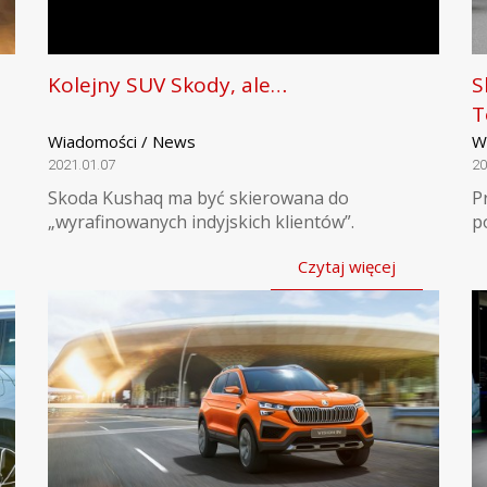
Kolejny SUV Skody, ale…
S
T
Wiadomości / News
W
2021.01.07
20
Skoda Kushaq ma być skierowana do
P
„wyrafinowanych indyjskich klientów”.
p
Czytaj więcej