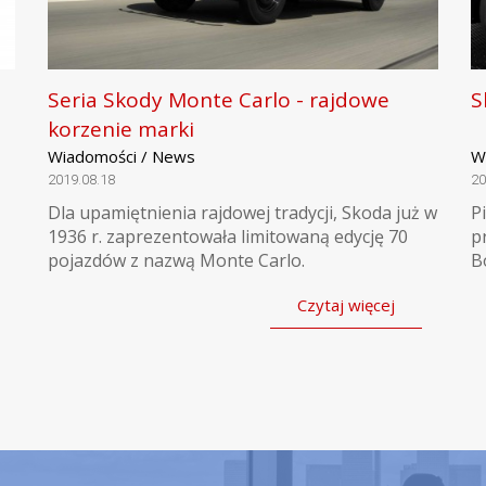
Seria Skody Monte Carlo - rajdowe
S
korzenie marki
Wiadomości / News
W
2019.08.18
20
Dla upamiętnienia rajdowej tradycji, Skoda już w
P
1936 r. zaprezentowała limitowaną edycję 70
p
pojazdów z nazwą Monte Carlo.
B
Czytaj więcej