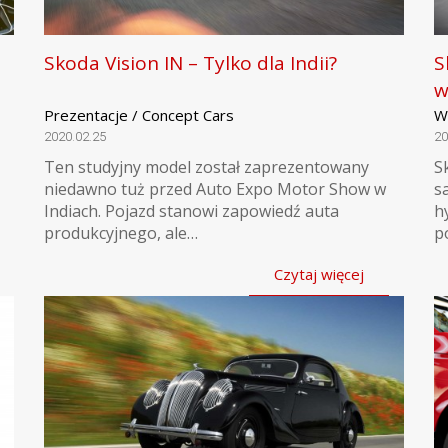
Skoda Vision IN – Tylko dla Indii?
S
w
Prezentacje / Concept Cars
W
2020.02.25
20
Ten studyjny model został zaprezentowany
S
niedawno tuż przed Auto Expo Motor Show w
s
Indiach. Pojazd stanowi zapowiedź auta
h
produkcyjnego, ale…
p
Czytaj więcej