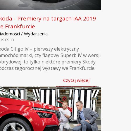
koda - Premiery na targach IAA 2019
e Frankfurcie
iadomości / Wydarzenia
19.09.13
koda Citigo iV – pierwszy elektryczny
amochód marki, czy flagowy Superb iV w wersji
ybrydowej, to tylko niektóre premiery Skody
odczas tegorocznej wystawy we Frankfurcie.
Czytaj więcej