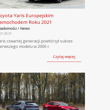
oyota Yaris Europejskim
amochodem Roku 2021
iadomości / News
21.03.01
aris czwartej generacji powtórzył sukces
ierwszego modelu w 2000 r.
Czytaj więcej