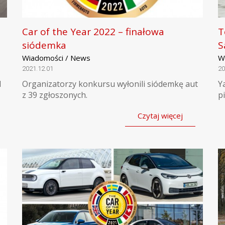
Car of the Year 2022 – finałowa
T
siódemka
S
Wiadomości / News
W
2021.12.01
20
d
Organizatorzy konkursu wyłonili siódemkę aut
Y
z 39 zgłoszonych.
p
Czytaj więcej