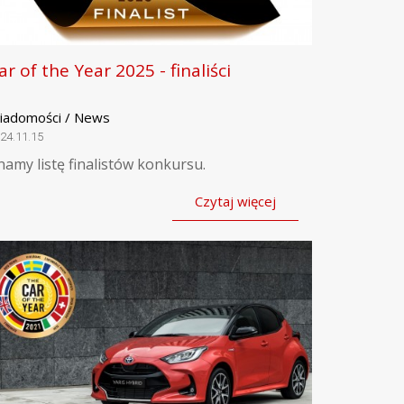
ar of the Year 2025 - finaliści
iadomości / News
24.11.15
namy listę finalistów konkursu.
Czytaj więcej