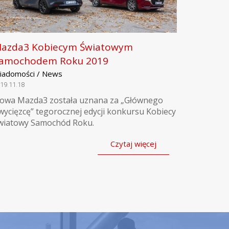
azda3 Kobiecym Światowym
amochodem Roku 2019
iadomości / News
19.11.18
owa Mazda3 została uznana za „Głównego
wycięzcę” tegorocznej edycji konkursu Kobiecy
wiatowy Samochód Roku.
Czytaj więcej