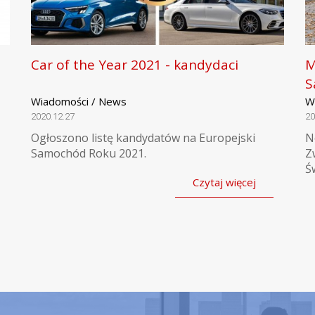
Car of the Year 2021 - kandydaci
M
S
Wiadomości / News
W
2020.12.27
20
Ogłoszono listę kandydatów na Europejski
N
Samochód Roku 2021.
Z
Ś
Czytaj więcej