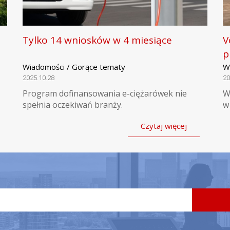
Tylko 14 wniosków w 4 miesiące
V
p
Wiadomości / Gorące tematy
W
2025.10.28
20
Program dofinansowania e-ciężarówek nie
W
spełnia oczekiwań branży.
w
Czytaj więcej