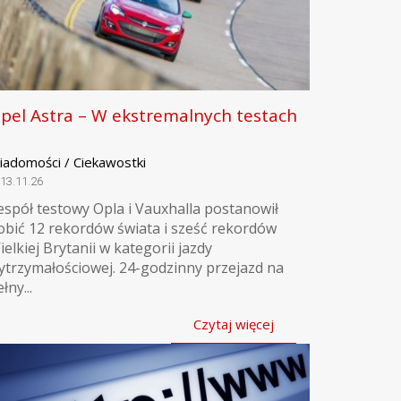
pel Astra – W ekstremalnych testach
iadomości / Ciekawostki
13.11.26
espół testowy Opla i Vauxhalla postanowił
obić 12 rekordów świata i sześć rekordów
ielkiej Brytanii w kategorii jazdy
ytrzymałościowej. 24-godzinny przejazd na
łny...
Czytaj więcej