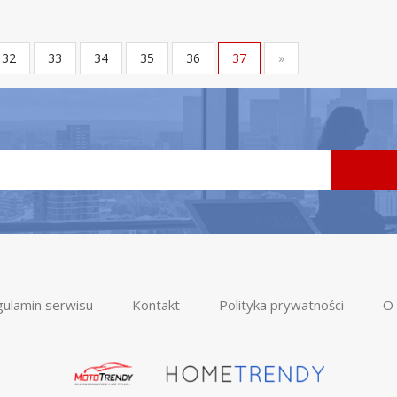
32
33
34
35
36
37
»
ulamin serwisu
Kontakt
Polityka prywatności
O 