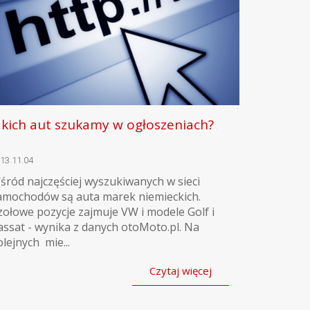
akich aut szukamy w ogłoszeniach?
13.11.04
śród najczęściej wyszukiwanych w sieci
amochodów są auta marek niemieckich.
zołowe pozycje zajmuje VW i modele Golf i
assat - wynika z danych otoMoto.pl. Na
olejnych mie...
Czytaj więcej