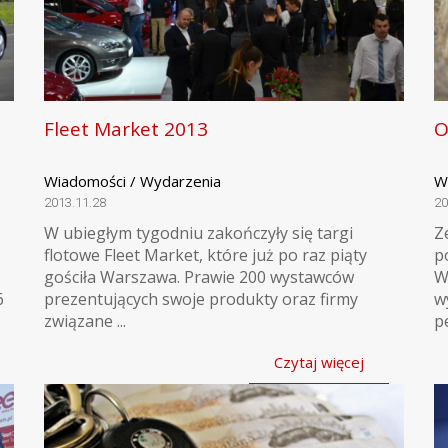
Fleet Market 2013
O
Wiadomości / Wydarzenia
W
2013.11.28
20
W ubiegłym tygodniu zakończyły się targi
Z
flotowe Fleet Market, które już po raz piąty
p
gościła Warszawa. Prawie 200 wystawców
W
6
prezentujących swoje produkty oraz firmy
w
związane ...
pe
Czytaj więcej