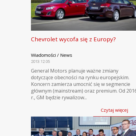
Chevrolet wycofa się z Europy?
Wiadomości / News
2013.12.05
General Motors planuje ważne zmiany
dotyczące obecności na rynku europejskim.
Koncern zamierza umocnić się w segmencie
głównym (mainstream) oraz premium. Od 201
r., GM będzie rywalizow...
Czytaj więcej