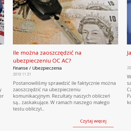
Ile można zaoszczędzić na
J
ubezpieczeniu OC AC?
Finanse / Ubezpieczenia
20
2013.11.21
W
Postanowiliśmy sprawdzić ile faktycznie można
s
y
zaoszczędzić na ubezpieczeniu
C
er
komunikacyjnym. Rezultaty naszych obliczeń
P
są... zaskakujące. W ramach naszego małego
k
testu obliczyl...
Czytaj więcej