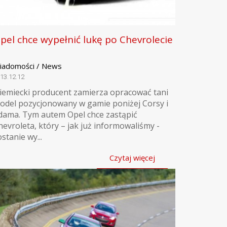
pel chce wypełnić lukę po Chevrolecie
iadomości / News
13.12.12
iemiecki producent zamierza opracować tani
odel pozycjonowany w gamie poniżej Corsy i
dama. Tym autem Opel chce zastąpić
hevroleta, który – jak już informowaliśmy -
stanie wy...
Czytaj więcej