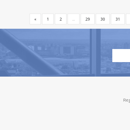
«
1
2
...
29
30
31
Reg