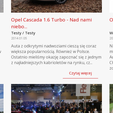
Opel Cascada 1.6 Turbo - Nad nami
O
niebo...
Testy / Testy
W
2014.01.05
20
Auta z odkrytymi nadwoziami cieszą się coraz
N
w
większa popularnością. Również w Polsce.
m
Ostatnio mieliśmy okazję zapoznać się z jednym
A
z najładniejszych kabrioletów na rynku, cz...
C
zo
Czytaj więcej