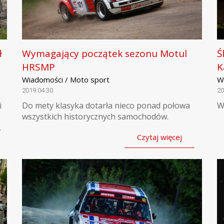
ł
Wymagający początek sezonu Motul
Ś
HRSMP
K
Wiadomości / Moto sport
W
2019.04.30
20
i
Do mety klasyka dotarła nieco ponad połowa
W
wszystkich historycznych samochodów.
.
Czytaj więcej