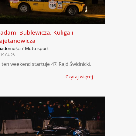
ladami Bublewicza, Kuliga i
ajetanowicza
iadomości / Moto sport
19.04.26
 ten weekend startuje 47. Rajd Świdnicki.
Czytaj więcej