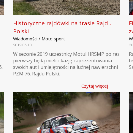
Historyczne rajdówki na trasie Rajdu
F
Polski
z
Wiadomości / Moto sport
W
2019.06.18
20
W sezonie 2019 uczestnicy Motul HRSMP po raz
R
pierwszy będą mieli okazję zaprezentowania
t
6.
swoich aut i umiejętności na luźnej nawierzchni
S
PZM 76. Rajdu Polski.
Czytaj więcej