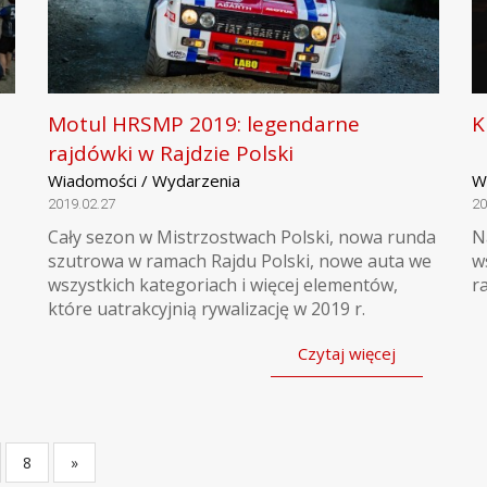
Motul HRSMP 2019: legendarne
K
rajdówki w Rajdzie Polski
Wiadomości / Wydarzenia
W
2019.02.27
20
Cały sezon w Mistrzostwach Polski, nowa runda
N
szutrowa w ramach Rajdu Polski, nowe auta we
w
wszystkich kategoriach i więcej elementów,
r
które uatrakcyjnią rywalizację w 2019 r.
Czytaj więcej
8
»