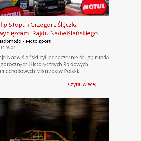
ilip Stopa i Grzegorz Ślęczka
wycięzcami Rajdu Nadwiślańskiego
iadomości / Moto sport
19.06.02
ajd Nadwiślański był jednocześnie drugą rundą
egorocznych Historycznych Rajdowych
amochodowych Mistrzostw Polski.
Czytaj więcej