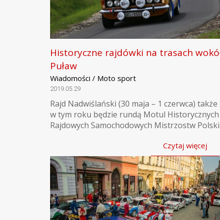
Historyczne rajdówki na trasach wokó
Puław
Wiadomości / Moto sport
2019.05.29
Rajd Nadwiślański (30 maja – 1 czerwca) także 
w tym roku będzie rundą Motul Historycznych
Rajdowych Samochodowych Mistrzostw Polski
Czytaj więcej