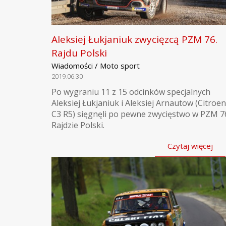
Aleksiej Łukjaniuk zwycięzcą PZM 76.
Rajdu Polski
Wiadomości / Moto sport
2019.06.30
Po wygraniu 11 z 15 odcinków specjalnych
Aleksiej Łukjaniuk i Aleksiej Arnautow (Citroen
C3 R5) sięgnęli po pewne zwycięstwo w PZM 7
Rajdzie Polski.
Czytaj więcej