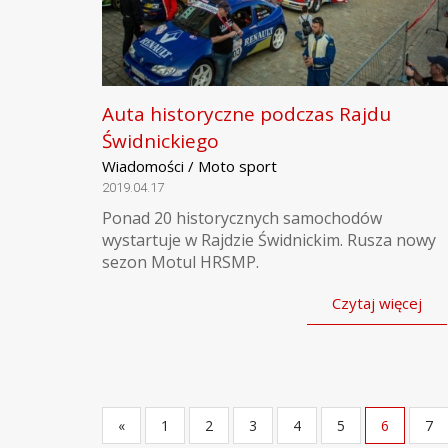
Auta historyczne podczas Rajdu
Świdnickiego
Wiadomości / Moto sport
2019.04.17
Ponad 20 historycznych samochodów
wystartuje w Rajdzie Świdnickim. Rusza nowy
sezon Motul HRSMP.
Czytaj więcej
«
1
2
3
4
5
6
7