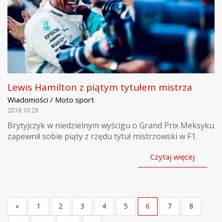
Lewis Hamilton z piątym tytułem mistrza
Wiadomości / Moto sport
2018.10.29
Brytyjczyk w niedzielnym wyścigu o Grand Prix Meksyku
zapewnił sobie piąty z rzędu tytuł mistrzowski w F1.
Czytaj więcej
«
1
2
3
4
5
6
7
8