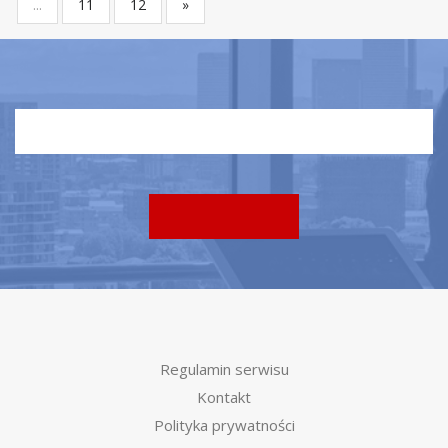
...
11
12
»
Regulamin serwisu
Kontakt
Polityka prywatności