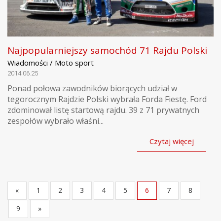
Najpopularniejszy samochód 71 Rajdu Polski
Wiadomości / Moto sport
2014.06.25
Ponad połowa zawodników biorących udział w
tegorocznym Rajdzie Polski wybrała Forda Fiestę. Ford
zdominował listę startową rajdu. 39 z 71 prywatnych
zespołów wybrało właśni...
Czytaj więcej
«
1
2
3
4
5
6
7
8
9
»