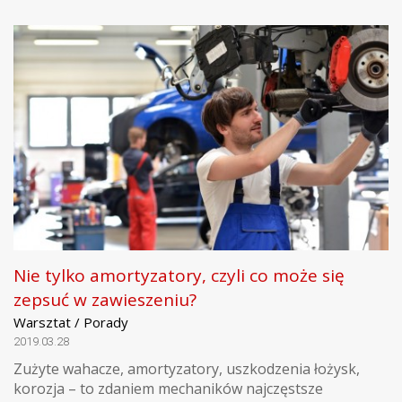
Nie tylko amortyzatory, czyli co może się
zepsuć w zawieszeniu?
Warsztat / Porady
2019.03.28
Zużyte wahacze, amortyzatory, uszkodzenia łożysk,
korozja – to zdaniem mechaników najczęstsze