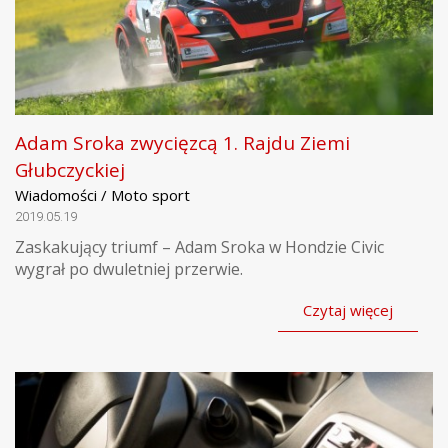
Adam Sroka zwycięzcą 1. Rajdu Ziemi
Głubczyckiej
Wiadomości / Moto sport
2019.05.19
Zaskakujący triumf – Adam Sroka w Hondzie Civic
wygrał po dwuletniej przerwie.
Czytaj więcej