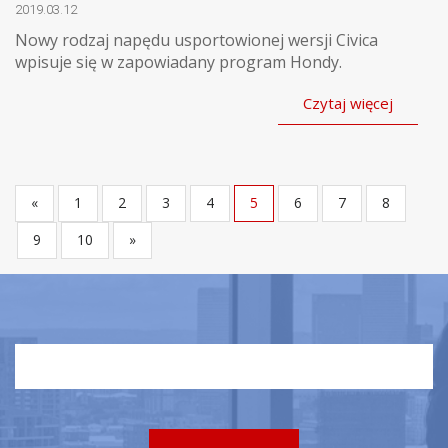
2019.03.12
Nowy rodzaj napędu usportowionej wersji Civica
wpisuje się w zapowiadany program Hondy.
Czytaj więcej
«
1
2
3
4
5
6
7
8
9
10
»