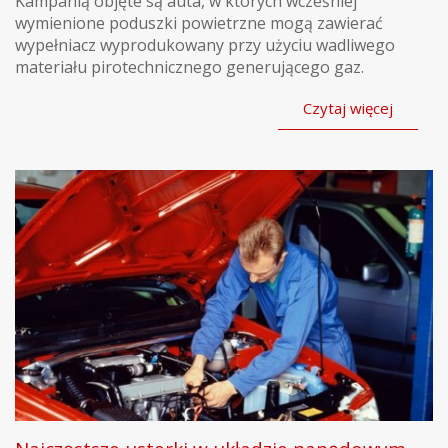
Kampanią objęte są auta, w których wcześniej
wymienione poduszki powietrzne mogą zawierać
wypełniacz wyprodukowany przy użyciu wadliwego
materiału pirotechnicznego generującego gaz.
Czytaj więcej