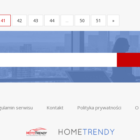
41
42
43
44
...
50
51
»
ulamin serwisu
Kontakt
Polityka prywatności
O 