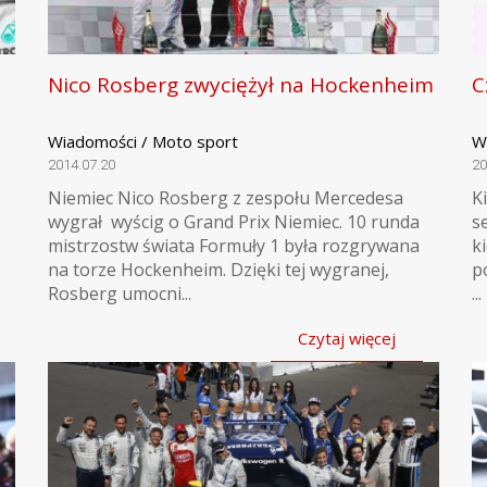
Nico Rosberg zwyciężył na Hockenheim
C
Wiadomości / Moto sport
W
2014.07.20
20
Niemiec Nico Rosberg z zespołu Mercedesa
K
wygrał wyścig o Grand Prix Niemiec. 10 runda
s
mistrzostw świata Formuły 1 była rozgrywana
k
na torze Hockenheim. Dzięki tej wygranej,
p
Rosberg umocni...
...
Czytaj więcej