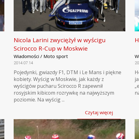
Nicola Larini zwyciężył w wyścigu
H
Scirocco R-Cup w Moskwie
Wiadomości / Moto sport
W
2014.07.14
20
Pojedynki, gwiazdy F1, DTM i Le Mans i piękne
H
kobiety. Wyścig w Moskwie, jak każdy z
j
wyścigów pucharu Scirocco R zapewnił
„
rosyjskim kibicom rozrywkę na najwyższym
n
poziomie. Na wyścig ...
Czytaj więcej