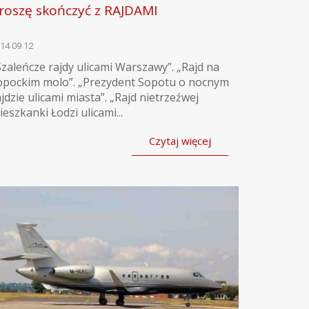
roszę skończyć z RAJDAMI
14.09.12
Szaleńcze rajdy ulicami Warszawy”. „Rajd na
opockim molo”. „Prezydent Sopotu o nocnym
ajdzie ulicami miasta”. „Rajd nietrzeźwej
ieszkanki Łodzi ulicami...
Czytaj więcej