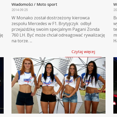
Wiadomości / Moto sport
W
2014.09.25
20
W Monako został dostrzeżony kierowca
B
zespołu Mercedes w F1. Brytyjczyk odbył
w
przejażdżkę swoim specjalnym Pagani Zonda
t
ję
760 LH. Być może chciał odreagować rywalizację
m
na torze. ...
H
Czytaj więcej