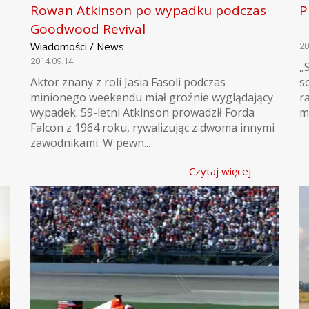
Rowan Atkinson po wypadku podczas
P
Goodwood Revival
Wiadomości / News
20
2014.09.14
„
Aktor znany z roli Jasia Fasoli podczas
s
minionego weekendu miał groźnie wyglądający
r
wypadek. 59-letni Atkinson prowadził Forda
m
Falcon z 1964 roku, rywalizując z dwoma innymi
zawodnikami. W pewn...
Czytaj więcej