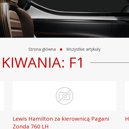
Strona główna
Wszystkie artykuły
KIWANIA: F1
Lewis Hamilton za kierownicą Pagani
H
Zonda 760 LH