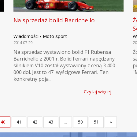
Na sprzedaż bolid Barrichello
Ż
S
Wiadomości / Moto sport
W
2014.07.29
20
Na sprzedaż wystawiono bolid F1 Rubensa
Ż
Barrichello z 2001 r. Bolid Ferrari napędzany
s
silnikiem V10 został wystawiony z ceną 3 400
p
000 dol. Jest to 47 wyścigowe Ferrari. Ten
"
konkretny poja...
Czytaj więcej
40
41
42
43
...
50
51
»