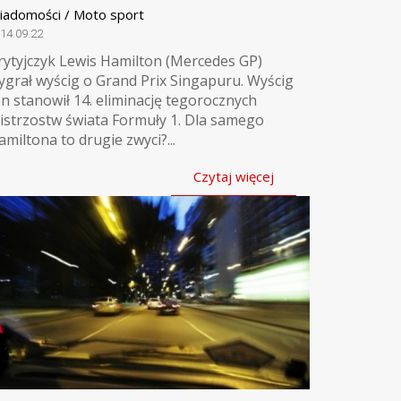
iadomości / Moto sport
14.09.22
rytyjczyk Lewis Hamilton (Mercedes GP)
ygrał wyścig o Grand Prix Singapuru. Wyścig
en stanowił 14. eliminację tegorocznych
istrzostw świata Formuły 1. Dla samego
amiltona to drugie zwyci?...
Czytaj więcej