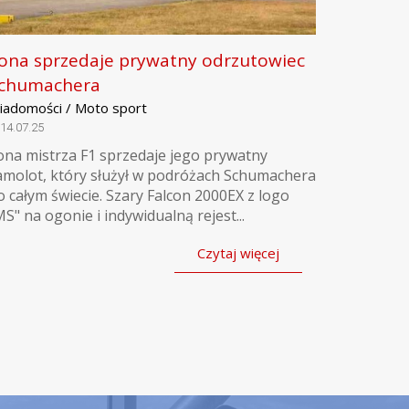
ona sprzedaje prywatny odrzutowiec
chumachera
iadomości / Moto sport
14.07.25
ona mistrza F1 sprzedaje jego prywatny
amolot, który służył w podróżach Schumachera
o całym świecie. Szary Falcon 2000EX z logo
MS" na ogonie i indywidualną rejest...
Czytaj więcej