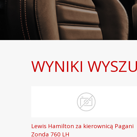
WYNIKI WYSZU
Lewis Hamilton za kierownicą Pagani
Zonda 760 LH