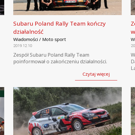
Subaru Poland Rally Team kończy
Z
działalność
w
Wiadomości / Moto sport
W
2019.12.10
20
Zespół Subaru Poland Rally Team
W
poinformował o zakończeniu działalności.
D
L
Czytaj więcej