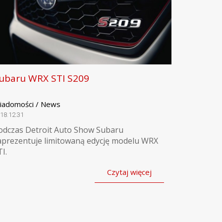
ubaru WRX STI S209
iadomości / News
18.12.31
odczas Detroit Auto Show Subaru
aprezentuje limitowaną edycję modelu WRX
I.
Czytaj więcej