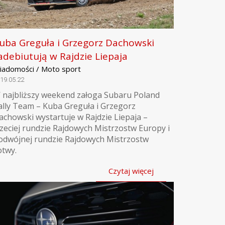
uba Greguła i Grzegorz Dachowski
adebiutują w Rajdzie Liepaja
iadomości / Moto sport
19.05.22
 najbliższy weekend załoga Subaru Poland
ally Team – Kuba Greguła i Grzegorz
achowski wystartuje w Rajdzie Liepaja –
rzeciej rundzie Rajdowych Mistrzostw Europy i
odwójnej rundzie Rajdowych Mistrzostw
otwy.
Czytaj więcej