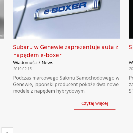
Subaru w Genewie zaprezentuje auta z
S
napędem e-boxer
Wiadomości / News
W
2019.02.15
20
Podczas marcowego Salonu Samochodowego w
P
Genewie, japoński producent pokaże dwa nowe
z
modele z napędem hybrydowym.
ST
Czytaj więcej
»