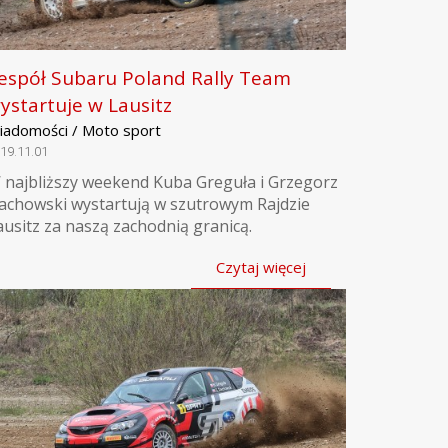
espół Subaru Poland Rally Team
ystartuje w Lausitz
iadomości / Moto sport
19.11.01
 najbliższy weekend Kuba Greguła i Grzegorz
achowski wystartują w szutrowym Rajdzie
ausitz za naszą zachodnią granicą.
Czytaj więcej