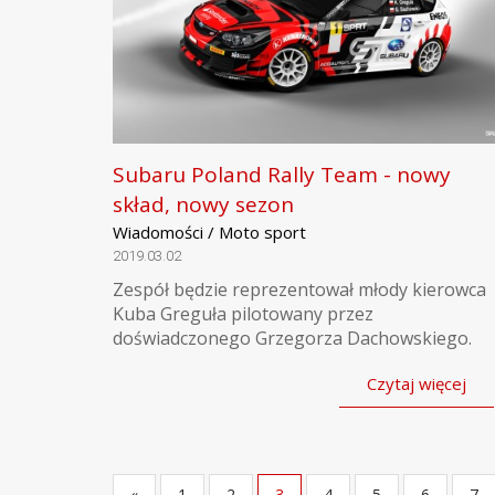
Subaru Poland Rally Team - nowy
skład, nowy sezon
Wiadomości / Moto sport
2019.03.02
Zespół będzie reprezentował młody kierowca
Kuba Greguła pilotowany przez
doświadczonego Grzegorza Dachowskiego.
Czytaj więcej
«
1
2
3
4
5
6
7