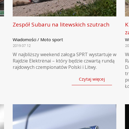
Zespół Subaru na litewskich szutrach
K
z
Wiadomości / Moto sport
W
2019.07.12
20
W najbliższy weekend załoga SPRT wystartuje w
W
Rajdzie Elektrėnai – który będzie czwartą rundą
R
rajdowych czempionatów Polski i Litwy.
D
t
Czytaj więcej
p
Ł