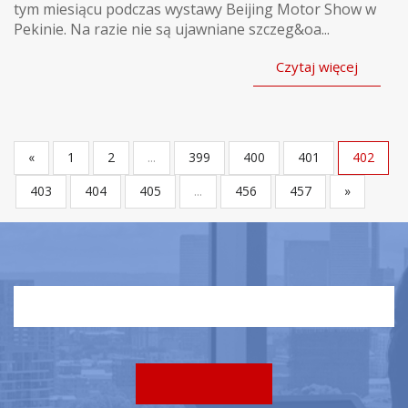
tym miesiącu podczas wystawy Beijing Motor Show w
Pekinie. Na razie nie są ujawniane szczeg&oa...
Czytaj więcej
«
1
2
...
399
400
401
402
403
404
405
...
456
457
»