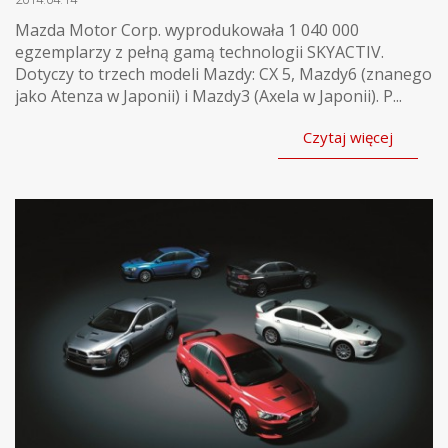
Mazda Motor Corp. wyprodukowała 1 040 000
egzemplarzy z pełną gamą technologii SKYACTIV.
Dotyczy to trzech modeli Mazdy: CX 5, Mazdy6 (znanego
jako Atenza w Japonii) i Mazdy3 (Axela w Japonii). P...
Czytaj więcej