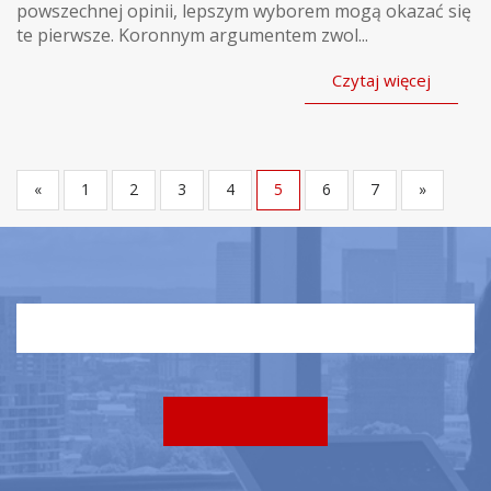
powszechnej opinii, lepszym wyborem mogą okazać się
te pierwsze. Koronnym argumentem zwol...
Czytaj więcej
«
1
2
3
4
5
6
7
»