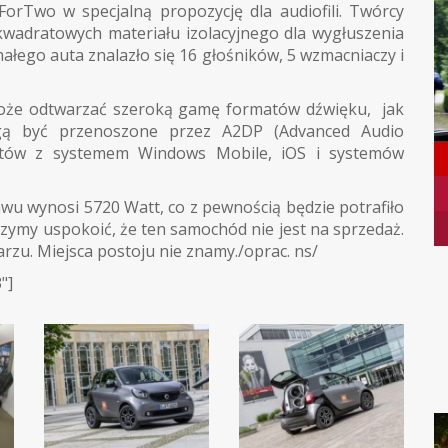
ForTwo w specjalną propozycję dla audiofili. Twórcy
kwadratowych materiału izolacyjnego dla wygłuszenia
ałego auta znalazło się 16 głośników, 5 wzmacniaczy i
może odtwarzać szeroką gamę formatów dźwięku, jak
gą być przenoszone przez A2DP (Advanced Audio
bletów z systemem Windows Mobile, iOS i systemów
u wynosi 5720 Watt, co z pewnością będzie potrafiło
zymy uspokoić, że ten samochód nie jest na sprzedaż.
zu. Miejsca postoju nie znamy./oprac. ns/
"]