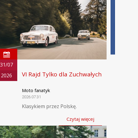
31/07
VI Rajd Tylko dla Zuchwałych
2026
Moto fanatyk
2026.07.31
Klasykiem przez Polskę.
Czytaj więcej