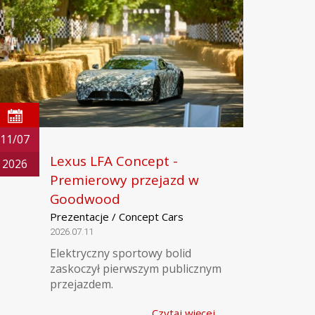
11/07
Lexus LFA Concept -
2026
Premierowy przejazd w
Goodwood
Prezentacje / Concept Cars
2026.07.11
Elektryczny sportowy bolid
zaskoczył pierwszym publicznym
przejazdem.
Czytaj więcej