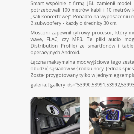
Smart wspólnie z firmą JBL zamienił model 
potrzebowali 100 metrów kabli i 10 metrów 
„sali koncertowej”. Ponadto na wyposażeniu m
2 subwoofery - każdy o średnicy 30 cm.
Mosconi zapewnił cyfrowy procesor, który 
wave, FLAC, czy MP3. Te pliki audio mo
Distribution Profile) ze smartfonów i ta
operacyjnych Android.
Łączna maksymalna moc wyjściowa tego zestaw
obudzić sąsiadów w środku nocy. Jednak spies
Został przygotowany tylko w jednym egzemplar
galeria: [gallery ids="53990,53991,53992,53993