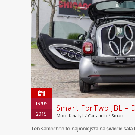
19/05
Smart ForTwo JBL – 
2015
Moto fanatyk
/
Car audio
/
Smart
Ten samochód to najmniejsza na świecie sala