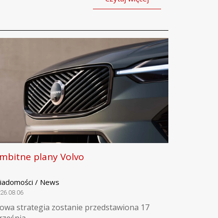
mbitne plany Volvo
iadomości / News
26.08.06
owa strategia zostanie przedstawiona 17