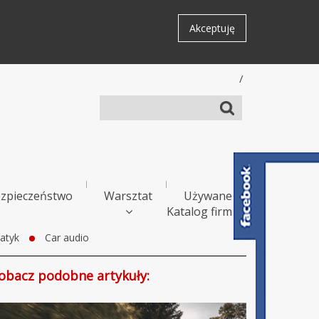
Akceptuję
/
zpieczeństwo
Warsztat
Używane
Katalog firm
atyk
Car audio
obacz podobne artykuły: