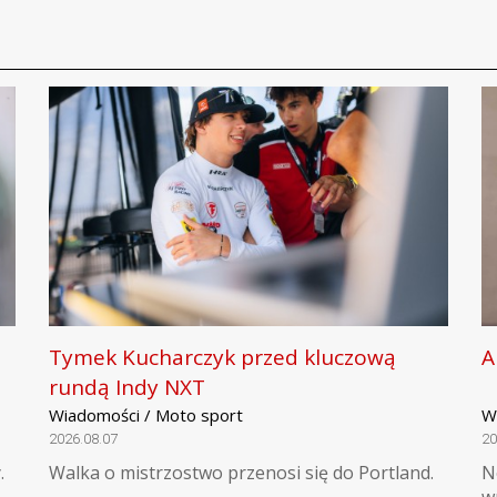
Tymek Kucharczyk przed kluczową
A
rundą Indy NXT
Wiadomości / Moto sport
W
2026.08.07
20
.
Walka o mistrzostwo przenosi się do Portland.
N