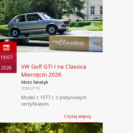
19/07
VW Golf GTI I na Classica
2026
Mierzęcin 2026
Moto fanatyk
2026.07.19
Model z 1977 r. z platynowym
certyfikatem.
Czytaj więcej