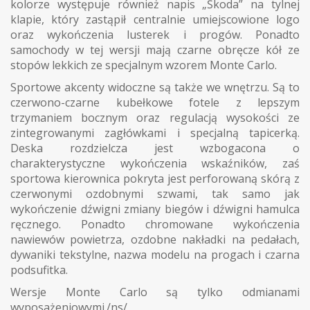
kolorze występuje również napis „Škoda” na tylnej
klapie, który zastąpił centralnie umiejscowione logo
oraz wykończenia lusterek i progów. Ponadto
samochody w tej wersji mają czarne obręcze kół ze
stopów lekkich ze specjalnym wzorem Monte Carlo.
Sportowe akcenty widoczne są także we wnętrzu. Są to
czerwono-czarne kubełkowe fotele z lepszym
trzymaniem bocznym oraz regulacją wysokości ze
zintegrowanymi zagłówkami i specjalną tapicerką.
Deska rozdzielcza jest wzbogacona o
charakterystyczne wykończenia wskaźników, zaś
sportowa kierownica pokryta jest perforowaną skórą z
czerwonymi ozdobnymi szwami, tak samo jak
wykończenie dźwigni zmiany biegów i dźwigni hamulca
ręcznego. Ponadto chromowane wykończenia
nawiewów powietrza, ozdobne nakładki na pedałach,
dywaniki tekstylne, nazwa modelu na progach i czarna
podsufitka.
Wersje Monte Carlo są tylko odmianami
wyposażeniowymi./ns/