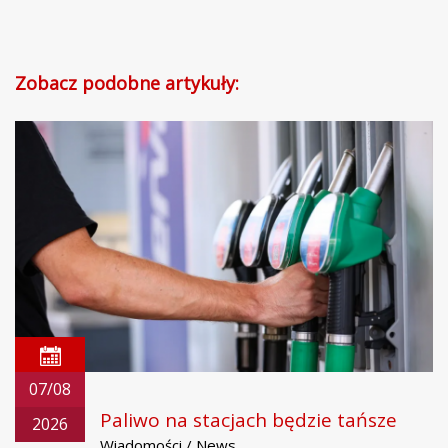
Zobacz podobne artykuły:
07/08
Paliwo na stacjach będzie tańsze
2026
Wiadomości / News