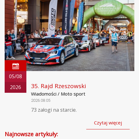
05/08
35. Rajd Rzeszowski
2026
Wiadomości / Moto sport
2026.08.05
73 załogi na starcie.
Czytaj więcej
Najnowsze artykuły: