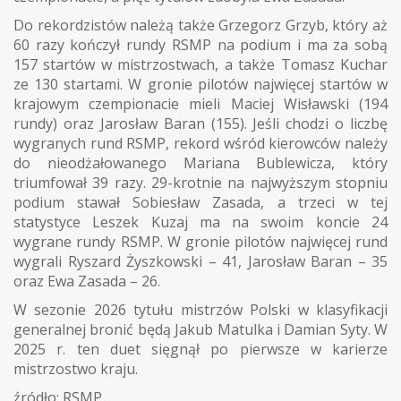
Do rekordzistów należą także Grzegorz Grzyb, który aż
60 razy kończył rundy RSMP na podium i ma za sobą
157 startów w mistrzostwach, a także Tomasz Kuchar
ze 130 startami. W gronie pilotów najwięcej startów w
krajowym czempionacie mieli Maciej Wisławski (194
rundy) oraz Jarosław Baran (155). Jeśli chodzi o liczbę
wygranych rund RSMP, rekord wśród kierowców należy
do nieodżałowanego Mariana Bublewicza, który
triumfował 39 razy. 29-krotnie na najwyższym stopniu
podium stawał Sobiesław Zasada, a trzeci w tej
statystyce Leszek Kuzaj ma na swoim koncie 24
wygrane rundy RSMP. W gronie pilotów najwięcej rund
wygrali Ryszard Żyszkowski – 41, Jarosław Baran – 35
oraz Ewa Zasada – 26.
W sezonie 2026 tytułu mistrzów Polski w klasyfikacji
generalnej bronić będą Jakub Matulka i Damian Syty. W
2025 r. ten duet sięgnął po pierwsze w karierze
mistrzostwo kraju.
źródło: RSMP