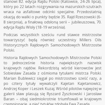
stanowi 82. edycja Rajdu Polski (Katowice, 24-26 lipca),
który po 22 latach rozgrywania na mazurskich szutrach
wraca na asfaltowe odcinki specjalne. Przedostatnią
okazją do walki o punkty będzie 35. Rajd Rzeszowski (6-
8 sierpnia), a finałową odsłoną serii – jubileuszowa, 70.
edycja Rajdu Wisły (18-19 września).
Podczas wszystkich sześciu rund stawce mistrzostw
towarzyszyć będą również uczestnicy Millers Oils
Historycznych Rajdowych Samochodowych Mistrzostw
Polski.
Historia Rajdowych Samochodowych Mistrzostw Polski
to jednocześnie historia największych nazwisk
krajowych rajdów. Rekordzistą wśród kierowców jest
Sobiesław Zasada z ośmioma tytułami mistrza Polski.
Marian Bublewicz sięgał po mistrzostwo sześć razy, a
po cztery tytuły wywalczyli Kajetan Kajetanowicz,
Andrzej Koper i Leszek Kuzaj. Wśród pilotów najwyżej w
galerii sław plasują się Ryszard Żyszkowski i Jarosław
Baran – obaj siedmiokrotnie triumfowali w krajowym
czempionacie, a pięć tytułów zdobyła Ewa Zasada.