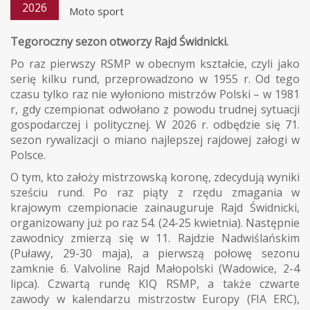
2026
Moto sport
Tegoroczny sezon otworzy Rajd Świdnicki.
Po raz pierwszy RSMP w obecnym kształcie, czyli jako
serię kilku rund, przeprowadzono w 1955 r. Od tego
czasu tylko raz nie wyłoniono mistrzów Polski – w 1981
r, gdy czempionat odwołano z powodu trudnej sytuacji
gospodarczej i politycznej. W 2026 r. odbędzie się 71.
sezon rywalizacji o miano najlepszej rajdowej załogi w
Polsce.
O tym, kto założy mistrzowską koronę, zdecydują wyniki
sześciu rund. Po raz piąty z rzędu zmagania w
krajowym czempionacie zainauguruje Rajd Świdnicki,
organizowany już po raz 54. (24-25 kwietnia). Następnie
zawodnicy zmierzą się w 11. Rajdzie Nadwiślańskim
(Puławy, 29-30 maja), a pierwszą połowę sezonu
zamknie 6. Valvoline Rajd Małopolski (Wadowice, 2-4
lipca). Czwartą rundę KIQ RSMP, a także czwarte
zawody w kalendarzu mistrzostw Europy (FIA ERC),