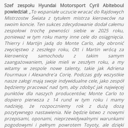
Szef zespołu Hyundai Motorsport Cyril Abiteboul
powiedział:
„To wspaniałe uczucie wracać do Rajdowych
Mistrzostw Świata z tytułem mistrza kierowców na
swoim koncie. Ten sukces zdecydowanie dodał całemu
zespołowi trochę pewności siebie w 2025 roku,
ponieważ w tym roku mamy inne cele do osiągnięcia.
Thierry i Martijn jadą do Monte Carlo, aby obronić
zwycięstwo z zeszłego roku, Ott i Martin wrócą za
kierownicę samochodu z takim samym
zaangażowaniem, jakie mieli w zeszłym roku, a my
witamy w zespole nowe talenty, takie jak Adriena
Fourmaux i Alexandre'a Corię. Podczas gdy wszystkie
nasze załogi mają swoje indywidualne cele, jako zespół
będziemy pracować nad tym, aby zdobyć jak najwięcej
punktów dla naszych producentów; Monte Carlo to
dopiero pierwsza z 14 rund w tym roku i mamy
nadzieję, że rozpoczniemy rok z dużą dozą
pozytywnego nastawienia. Nie będzie łatwo z nowymi
przepisami, oponami, nieprzewidywalnymi warunkami
pogodowymi i pełnym powrotem Toyoty, ale dzięki