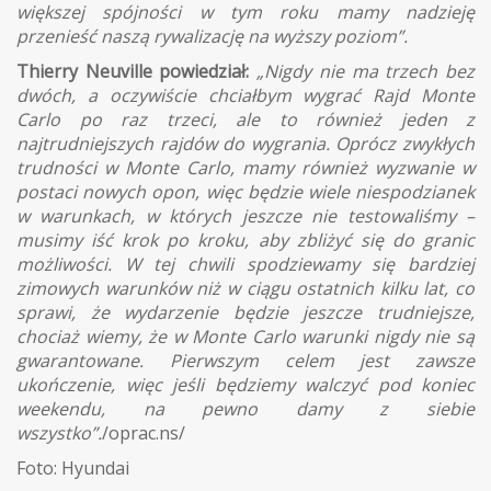
większej spójności w tym roku mamy nadzieję
przenieść naszą rywalizację na wyższy poziom”.
Thierry Neuville powiedział:
„Nigdy nie ma trzech bez
dwóch, a oczywiście chciałbym wygrać Rajd Monte
Carlo po raz trzeci, ale to również jeden z
najtrudniejszych rajdów do wygrania. Oprócz zwykłych
trudności w Monte Carlo, mamy również wyzwanie w
postaci nowych opon, więc będzie wiele niespodzianek
w warunkach, w których jeszcze nie testowaliśmy –
musimy iść krok po kroku, aby zbliżyć się do granic
możliwości. W tej chwili spodziewamy się bardziej
zimowych warunków niż w ciągu ostatnich kilku lat, co
sprawi, że wydarzenie będzie jeszcze trudniejsze,
chociaż wiemy, że w Monte Carlo warunki nigdy nie są
gwarantowane. Pierwszym celem jest zawsze
ukończenie, więc jeśli będziemy walczyć pod koniec
weekendu, na pewno damy z siebie
wszystko”.
/oprac.ns/
Foto: Hyundai