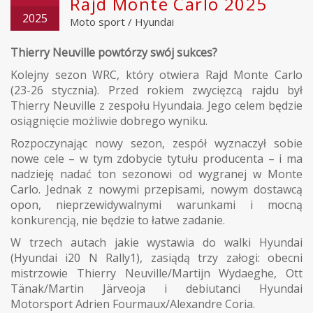
Rajd Monte Carlo 2025
2025
Moto sport
/
Hyundai
Thierry Neuville powtórzy swój sukces?
Kolejny sezon WRC, który otwiera Rajd Monte Carlo
(23-26 stycznia). Przed rokiem zwycięzcą rajdu był
Thierry Neuville z zespołu Hyundaia. Jego celem będzie
osiągnięcie możliwie dobrego wyniku.
Rozpoczynając nowy sezon, zespół wyznaczył sobie
nowe cele – w tym zdobycie tytułu producenta – i ma
nadzieję nadać ton sezonowi od wygranej w Monte
Carlo. Jednak z nowymi przepisami, nowym dostawcą
opon, nieprzewidywalnymi warunkami i mocną
konkurencją, nie będzie to łatwe zadanie.
W trzech autach jakie wystawia do walki Hyundai
(Hyundai i20 N Rally1), zasiądą trzy załogi: obecni
mistrzowie Thierry Neuville/Martijn Wydaeghe, Ott
Tänak/Martin Järveoja i debiutanci Hyundai
Motorsport Adrien Fourmaux/Alexandre Coria.