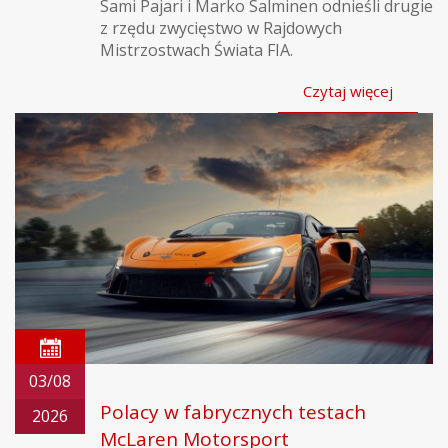
Sami Pajari i Marko Salminen odnieśli drugie
z rzędu zwycięstwo w Rajdowych
Mistrzostwach Świata FIA.
Czytaj więcej
03/08
Polacy w fabrycznych testach
2026
McLaren Motorsport