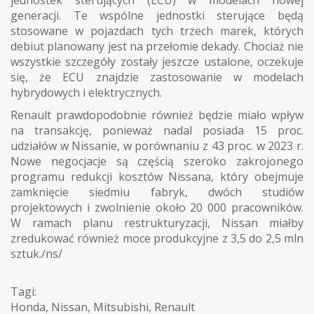
jednostek sterujących (ECU) w modelach nowej
generacji. Te wspólne jednostki sterujące będą
stosowane w pojazdach tych trzech marek, których
debiut planowany jest na przełomie dekady. Chociaż nie
wszystkie szczegóły zostały jeszcze ustalone, oczekuje
się, że ECU znajdzie zastosowanie w modelach
hybrydowych i elektrycznych.
Renault prawdopodobnie również będzie miało wpływ
na transakcję, ponieważ nadal posiada 15 proc.
udziałów w Nissanie, w porównaniu z 43 proc. w 2023 r.
Nowe negocjacje są częścią szeroko zakrojonego
programu redukcji kosztów Nissana, który obejmuje
zamknięcie siedmiu fabryk, dwóch studiów
projektowych i zwolnienie około 20 000 pracowników.
W ramach planu restrukturyzacji, Nissan miałby
zredukować również moce produkcyjne z 3,5 do 2,5 mln
sztuk./ns/
Tagi:
Honda
,
Nissan
,
Mitsubishi
,
Renault